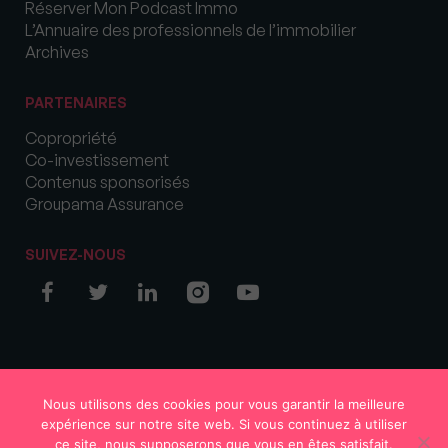
Réserver Mon Podcast Immo
L’Annuaire des professionnels de l’immobilier
Archives
PARTENAIRES
Copropriété
Co-investissement
Contenus sponsorisés
Groupama Assurance
SUIVEZ-NOUS
© COPYRIGHT 2026 MySweetImmo
Nous utilisons des cookies pour vous garantir la meilleure
expérience sur notre site web. Si vous continuez à utiliser
ce site, nous supposerons que vous en êtes satisfait.