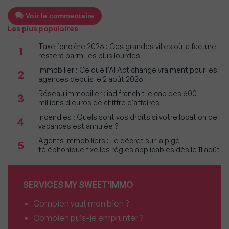
Voir le commentaire
Les plus populaires
Taxe foncière 2026 : Ces grandes villes où la facture
1
restera parmi les plus lourdes
Immobilier : Ce que l’AI Act change vraiment pour les
2
agences depuis le 2 août 2026
Réseau immobilier : iad franchit le cap des 600
3
millions d'euros de chiffre d'affaires
Incendies : Quels sont vos droits si votre location de
4
vacances est annulée ?
Agents immobiliers : Le décret sur la pige
5
téléphonique fixe les règles applicables dès le 11 août
SERVICES MY SWEET'IMMO
Combien vaut mon bien ?
Combien puis-je emprunter ?