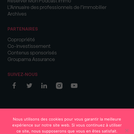
Réserver Mon Podcast Immo
L’Annuaire des professionnels de l’immobilier
Archives
PARTENAIRES
Copropriété
Co-investissement
Contenus sponsorisés
Groupama Assurance
SUIVEZ-NOUS
© COPYRIGHT 2026 MySweetImmo
Nous utilisons des cookies pour vous garantir la meilleure
expérience sur notre site web. Si vous continuez à utiliser
ce site, nous supposerons que vous en êtes satisfait.