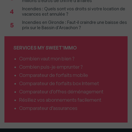
millions d'euros de chiffre d'affaires
Incendies : Quels sont vos droits si votre location de
4
vacances est annulée ?
Incendies en Gironde : Faut-il craindre une baisse des
5
prix sur le Bassin d'Arcachon ?
SERVICES MY SWEET'IMMO
Combien vaut mon bien ?
Combien puis-je emprunter ?
Comparateur de forfaits mobile
Comparateur de forfaits box Internet
Comparateur d’offres déménagement
Résiliez vos abonnements facilement
Comparateur d’assurances