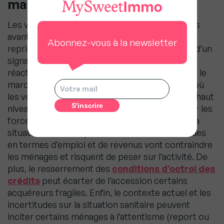
marché
Les volumes de ventes de mai et juin 2020 et les
avant-contrats de mai à juillet confirment une
Abonnez-vous à la newsletter
reprise technique de l’activité, ce qui constate d’un
signal favorable pour le marché. Mais cette
réactivation sera-t-elle durable et à quel niveau le
marché va-t-il désormais s’établir après 3 ans où
les volumes de ventes se sont stabilisés à très haut
niveau ? Il est encore trop tôt pour le savoir car les
forces qui influent sur le marché s’opposent. La
situation économique et les difficultés attendues
en termes d’emploi et de revenus vont contraindre
les ménages et risquent de peser sur l’activité. De
plus, le resserrement des
conditions d’octroi des
crédits
peut écarter de l’accession certains
acquéreurs fragiles. Enfin, le contexte actuel et les
incertitudes sur la situation sanitaire peuvent
inciter certains ménages à l’attentisme (report ou