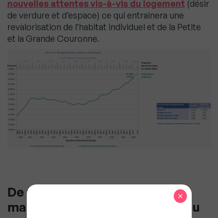
nouvelles attentes vis-à-vis du logement
(désir
de verdure et d’espace) ce qui entrainera une
revalorisation de l’habitat individuel et de la Petite
et la Grande Couronne.
De nombreuses incertitudes
×
malgré une reprise favorable au