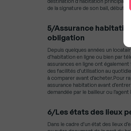
destination d’habitation principale.
de la signature de son bail, début
5/Assurance habitation
obligation
Depuis quelques années un locatair
d’habitation en ligne ou bien par 
assurances en ligne ont également f
des facilités d’utilisation au quotid
à comparer avant d’acheter.Pour rap
assurance habitation avant d’entrer d
demandée par le bailleur ou l’agent
6/Les états des lieux p
Dans le cadre d’un état des lieux d’e