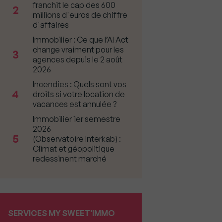
franchit le cap des 600
2
millions d'euros de chiffre
d'affaires
Immobilier : Ce que l’AI Act
change vraiment pour les
3
agences depuis le 2 août
2026
Incendies : Quels sont vos
4
droits si votre location de
vacances est annulée ?
Immobilier 1er semestre
2026
5
(Observatoire Interkab) :
Climat et géopolitique
redessinent marché
SERVICES MY SWEET'IMMO