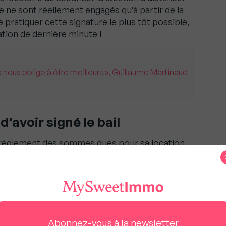
ire ne sont réellement engagés qu’à partir de la
e pratiquer cette signature le plus tôt possible,
ation de dernière minute !
 nous oblige à être meilleurs », Guillaume Martinaud
’avoir signé le bail
e le règlement des sommes dues pour sa location
es de location) en ligne. Certaines plateformes
osent des espaces clients dédiés à cette
il faut néanmoins vérifier que le site utilisé est
iers de confiance de paiement reconnu. Le
ux avis en ligne ! De manière générale, toute
nt interdits dans le cadre de la location à
Abonnez-vous à la newsletter