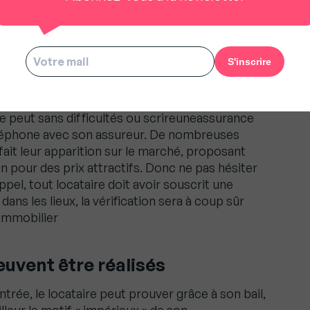
 Un locataire ne doit verser des fonds qu’à partir
 de son engagement
: ne pas oublier cette
e peut sans difficultés ou scrireuneassurance
téléphone avec son assureur. De nombreuses
ait leur apparition sur le marché, proposant
ien pour des prix attractifs. Donc ne pas hésiter
pel, tout locataire doit avoir souscrit une
ans les lieux, la vérification sera à coup sûr
 immobilier
euvent être réalisés
ntrée, le locataire peut prouver grâce à son bail,