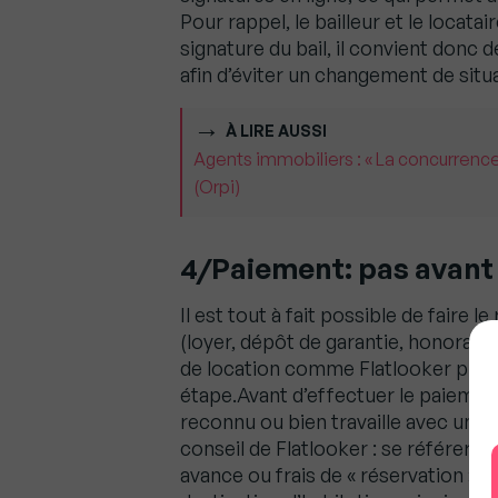
Pour rappel, le bailleur et le locata
signature du bail, il convient donc d
afin d’éviter un changement de situ
À LIRE AUSSI
Agents immobiliers : « La concurrence
(Orpi)
4/Paiement: pas avant d
Il est tout à fait possible de fair
(loyer, dépôt de garantie, honorair
de location comme Flatlooker prop
étape.Avant d’effectuer le paiement, 
reconnu ou bien travaille avec un t
conseil de Flatlooker : se référer a
avance ou frais de « réservation » so