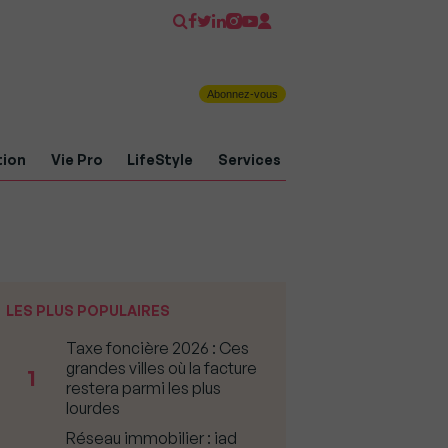
Abonnez-vous
tion
Vie Pro
LifeStyle
Services
LES PLUS POPULAIRES
Taxe foncière 2026 : Ces
grandes villes où la facture
1
restera parmi les plus
lourdes
Réseau immobilier : iad