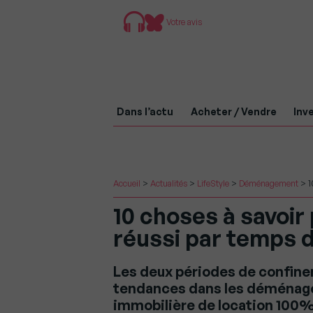
Votre avis
Dans l’actu
Acheter / Vendre
Inve
Accueil
>
Actualités
>
LifeStyle
>
Déménagement
>
1
10 choses à savoi
réussi par temps 
Les deux périodes de confine
tendances dans les déménage
immobilière de location 100% 