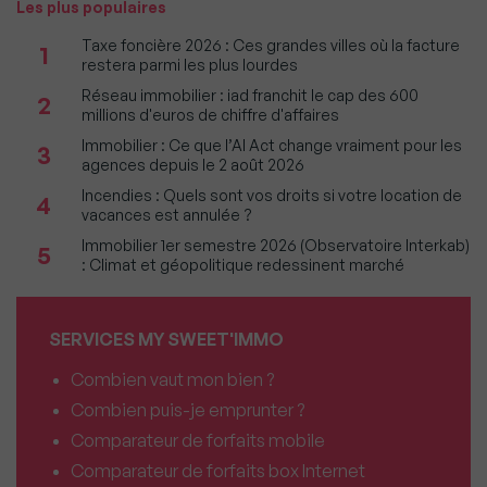
Les plus populaires
Taxe foncière 2026 : Ces grandes villes où la facture
1
restera parmi les plus lourdes
Réseau immobilier : iad franchit le cap des 600
2
millions d'euros de chiffre d'affaires
Immobilier : Ce que l’AI Act change vraiment pour les
3
agences depuis le 2 août 2026
Incendies : Quels sont vos droits si votre location de
4
vacances est annulée ?
Immobilier 1er semestre 2026 (Observatoire Interkab)
5
: Climat et géopolitique redessinent marché
SERVICES MY SWEET'IMMO
Combien vaut mon bien ?
Combien puis-je emprunter ?
Comparateur de forfaits mobile
Comparateur de forfaits box Internet