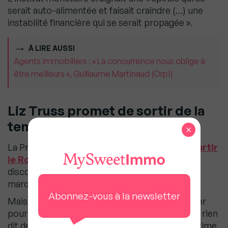
serait auto-alimentée et faisait craindre (…) une
instabilité financière qui se serait propagée ».
À LIRE AUSSI
Agents immobiliers : « La concurrence nous oblige à
être meilleurs », Guillaume Martinaud (Orpi)
Liz Truss promet de sortir de la
tempête
×
La Première ministre a promis
mercredi de sortir
le Royaume-Uni « de la tempête »
lors d’un
discours au cours d’un congrès conservateur
marqué par les doutes et les dissensions.
Abonnez-vous à la newsletter
Mais « les problèmes ne cessent de s’accumuler
pour l’administration Truss » et la dirigeante n’a rien
dit de nouveau pour rassurer les marchés », estime