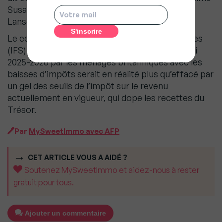
Susannah Streeter, analyste chez Hargreaves
Lansdown.
Le centre de réflexion Institute for Fiscal Studies
(IFS) a calculé jeudi que l’argent économisé d’ici
2025-2026 par les ménages britanniques avec les
baisses d’impôts serait en réalité plus qu’effacé par
un gel des seuils de l’impôt sur le revenu
actuellement en vigueur, qui dope les recettes du
Trésor.
Par
MySweetImmo avec AFP
CET ARTICLE VOUS A AIDÉ ?
Soutenez MySweetImmo et aidez-nous à rester
gratuit pour tous.
Ajouter un commentaire