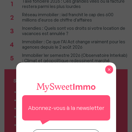
Taxe foncière 2026 : Ces grandes villes où la facture
1
restera parmi les plus lourdes
Réseau immobilier : iad franchit le cap des 600
2
millions d'euros de chiffre d'affaires
Incendies : Quels sont vos droits si votre location de
3
vacances est annulée ?
Immobilier : Ce que l’AI Act change vraiment pour les
4
agences depuis le 2 août 2026
Immobilier 1er semestre 2026 (Observatoire Interkab)
5
: Climat et géopolitique redessinent marché
×
SERVICES MY SWEET'IMMO
Combien vaut mon bien ?
Combien puis-je emprunter ?
Abonnez-vous à la newsletter
Comparateur de forfaits mobile
Comparateur de forfaits box Internet
Comparateur d’offres déménagement