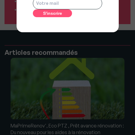
Résiliez vos abonnements facilement
Comparateur d’assurances
Articles recommandés
MaPrimeRenov', Eco PTZ , Prêt avance rénovation :
Du nouveau pour les aides à la rénovation