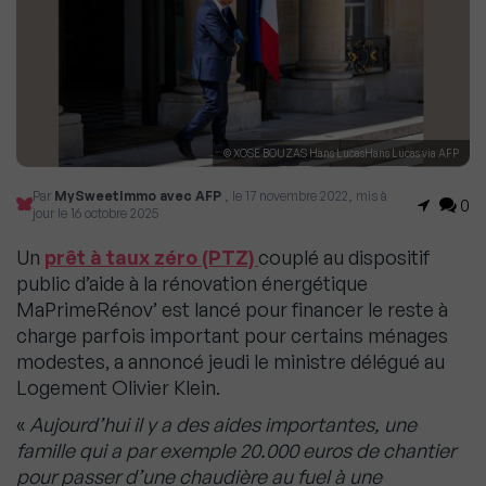
© XOSE BOUZAS Hans LucasHans Lucas via AFP
Par
MySweetImmo avec AFP
, le 17 novembre 2022, mis à
0
jour le 16 octobre 2025
Un
prêt à taux zéro (PTZ)
couplé au dispositif
public d’aide à la rénovation énergétique
MaPrimeRénov’ est lancé pour financer le reste à
charge parfois important pour certains ménages
modestes, a annoncé jeudi le ministre délégué au
Logement Olivier Klein.
«
Aujourd’hui il y a des aides importantes, une
famille qui a par exemple 20.000 euros de chantier
pour passer d’une chaudière au fuel à une