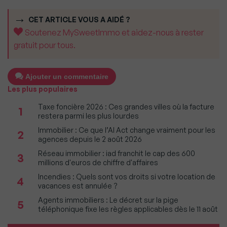
CET ARTICLE VOUS A AIDÉ ?
Soutenez MySweetImmo et aidez-nous à rester
gratuit pour tous.
Ajouter un commentaire
Les plus populaires
Taxe foncière 2026 : Ces grandes villes où la facture
1
restera parmi les plus lourdes
Immobilier : Ce que l’AI Act change vraiment pour les
2
agences depuis le 2 août 2026
Réseau immobilier : iad franchit le cap des 600
3
millions d'euros de chiffre d'affaires
Incendies : Quels sont vos droits si votre location de
4
vacances est annulée ?
Agents immobiliers : Le décret sur la pige
5
téléphonique fixe les règles applicables dès le 11 août