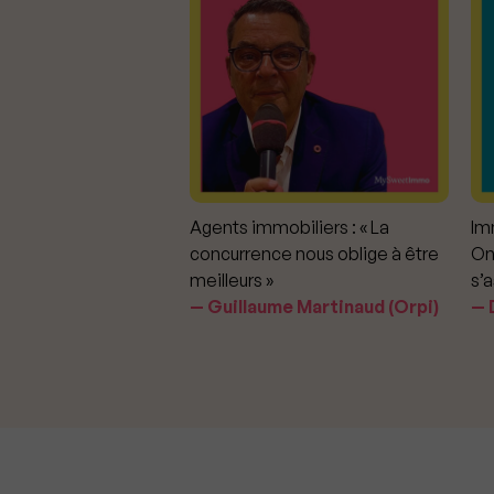
mmobiliers :
Agents immobiliers : « La
Imm
iter les dérapages
concurrence nous oblige à être
On
meilleurs »
s’a
aavedra Largo
Guillaume Martinaud (Orpi)
D