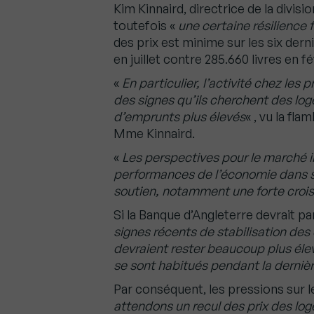
Kim Kinnaird, directrice de la divis
toutefois «
une certaine résilience
des prix est minime sur les six der
en juillet contre 285.660 livres en fé
«
En particulier, l’activité chez le
des signes qu’ils cherchent des lo
d’emprunts plus élevés
« , vu la fl
Mme Kinnaird.
«
Les perspectives pour le marché i
performances de l’économie dans s
soutien, notamment une forte crois
Si la Banque d’Angleterre devrait par
signes récents de stabilisation des 
devraient rester beaucoup plus élev
se sont habitués pendant la derniè
Par conséquent, les pressions sur 
attendons un recul des prix des lo