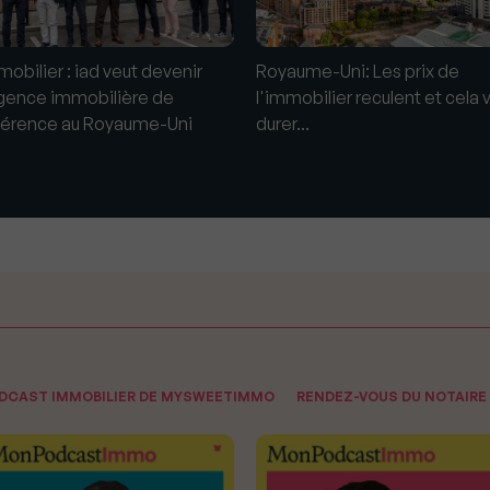
mobilier : iad veut devenir
Royaume-Uni: Les prix de
agence immobilière de
l'immobilier reculent et cela 
férence au Royaume-Uni
durer...
ODCAST IMMOBILIER DE MYSWEETIMMO
RENDEZ-VOUS DU NOTAIRE