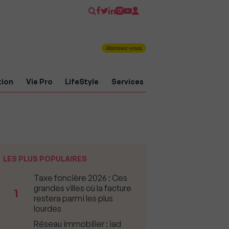
Abonnez-vous
tion
Vie Pro
LifeStyle
Services
LES PLUS POPULAIRES
Taxe foncière 2026 : Ces
grandes villes où la facture
1
restera parmi les plus
lourdes
Réseau immobilier : iad