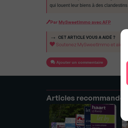
qui louent leur biens à des clandestins
Par
MySweetImmo avec AFP
CET ARTICLE VOUS A AIDÉ ?
Soutenez MySweetImmo et aidez-no
Ajouter un commentaire
Articles recommandé