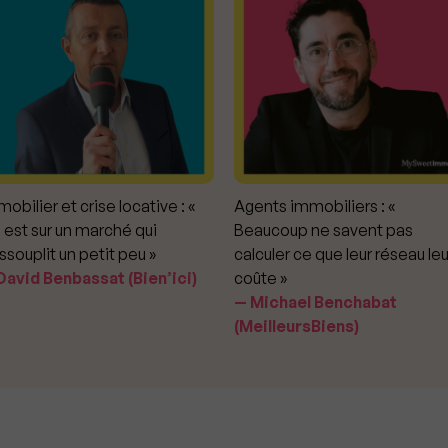
obilier et crise locative : «
Agents immobiliers : «
 est sur un marché qui
Beaucoup ne savent pas
ssouplit un petit peu »
calculer ce que leur réseau leu
avid Benbassat (Bien’ici)
coûte »
Michael Benchabat
(MeilleursBiens)