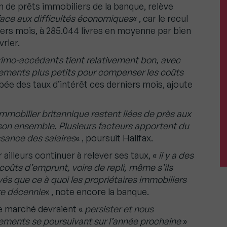
ion de prêts immobiliers de la banque, relève
 face aux difficultés économiques
« , car le recul
niers mois, à 285.044 livres en moyenne par bien
vrier.
s primo-accédants tient relativement bon, avec
gements plus petits pour compenser les coûts
ambée des taux d’intérêt ces derniers mois, ajoute
mmobilier britannique restent liées de près aux
on ensemble. Plusieurs facteurs apportent du
sance des salaires
« , poursuit Halifax.
 ailleurs continuer à relever ses taux, «
il y a des
coûts d’emprunt, voire de repli, même s’ils
és que ce à quoi les propriétaires immobiliers
re décennie
« , note encore la banque.
le marché devraient «
persister et nous
gements se poursuivant sur l’année prochaine
»