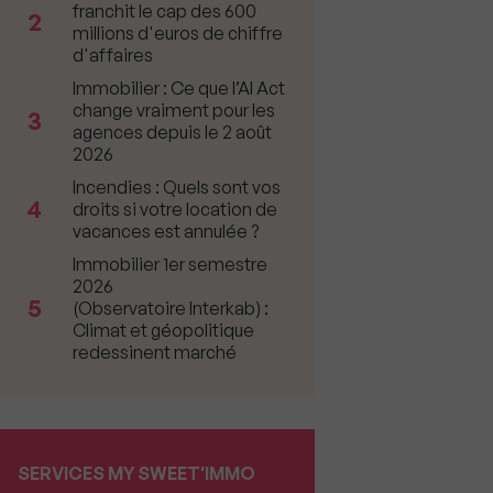
franchit le cap des 600
2
millions d'euros de chiffre
d'affaires
Immobilier : Ce que l’AI Act
change vraiment pour les
3
agences depuis le 2 août
2026
Incendies : Quels sont vos
4
droits si votre location de
vacances est annulée ?
Immobilier 1er semestre
2026
5
(Observatoire Interkab) :
Climat et géopolitique
redessinent marché
SERVICES MY SWEET'IMMO