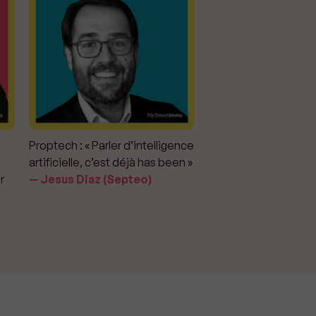
Proptech : « Parler d’intelligence
Marché immobilier : «
artificielle, c’est déjà has been »
pour apporter la vérit
r
Jesus Diaz (Septeo)
prix »
Delphine Rouxel 