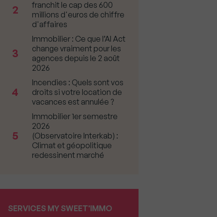
franchit le cap des 600
2
millions d'euros de chiffre
d'affaires
Immobilier : Ce que l’AI Act
change vraiment pour les
3
agences depuis le 2 août
2026
Incendies : Quels sont vos
4
droits si votre location de
vacances est annulée ?
Immobilier 1er semestre
2026
5
(Observatoire Interkab) :
Climat et géopolitique
redessinent marché
SERVICES MY SWEET'IMMO