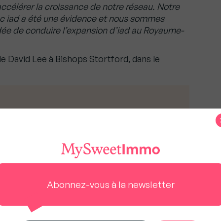
ccélérer la croissance de notre réseau. Notre
ec iad a été une évidence et nous sommes
dée de conduire l’expansion d’iad
au Royaume-
e David Lee à Bishops Stortford, dans le
torité de la concurrence pour baisser leurs
Abonnez-vous à la newsletter
us à rester gratuit pour tous.