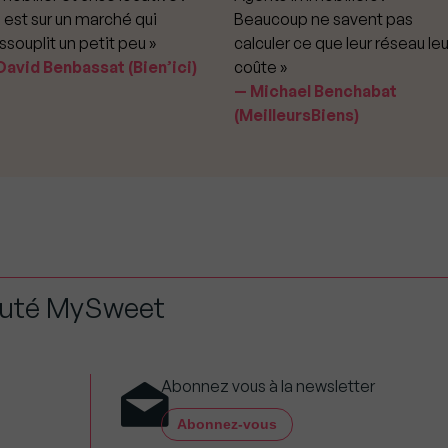
 est sur un marché qui
Beaucoup ne savent pas
ssouplit un petit peu »
calculer ce que leur réseau leu
avid Benbassat (Bien’ici)
coûte »
Michael Benchabat
(MeilleursBiens)
auté MySweet
Abonnez vous à la newsletter
Abonnez-vous