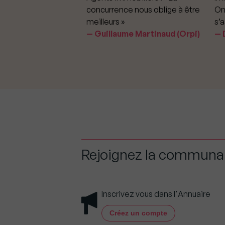
iter les dérapages
concurrence nous oblige à être
On
meilleurs »
s’a
aavedra Largo
Guillaume Martinaud (Orpi)
D
Rejoignez la commun
Inscrivez vous dans l'Annuaire
Créez un compte