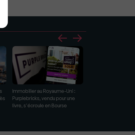
s
Immobilier au Royaume-Uni :
Royaume-Uni: Les pr
rès
Purplebricks, vendu pour une
l'immobilier reculent
livre, s'écroule en Bourse
durer...