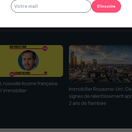
s
, nouvelle licorne française
Immobilier Royaume-Uni : De
 l'immobilier
signes de ralentissement ap
2 ans de flambée