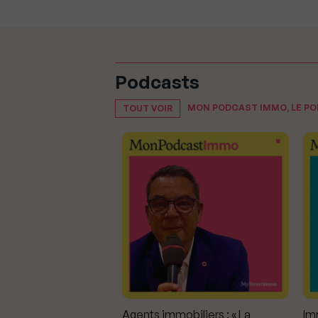
Podcasts
MON PODCAST IMMO, LE P
TOUT VOIR
mmobiliers :
Agents immobiliers : « La
Imm