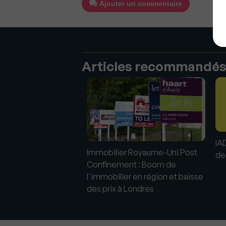
Ajouter un commentaire
Articles recommandé
IAD
i: Les prix de
Immobilier Royaume-Uni Post
de
r reculent et cela va
Confinement : Boom de
l'immobilier en région et baisse
des prix à Londres