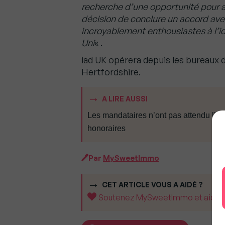
recherche d’une opportunité pour a
décision de conclure un accord av
incroyablement enthousiastes à l’i
Uni
« .
iad UK opérera depuis les bureaux d
Hertfordshire.
A LIRE AUSSI
Les mandataires n’ont pas attendu l’Au
honoraires
Par
MySweetImmo
CET ARTICLE VOUS A AIDÉ ?
Soutenez MySweetImmo et aidez-no