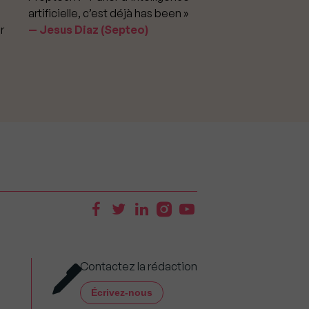
artificielle, c’est déjà has been »
pour apporter la vérit
r
Jesus Diaz (Septeo)
prix »
Delphine Rouxel 
Contactez la rédaction
Écrivez-nous