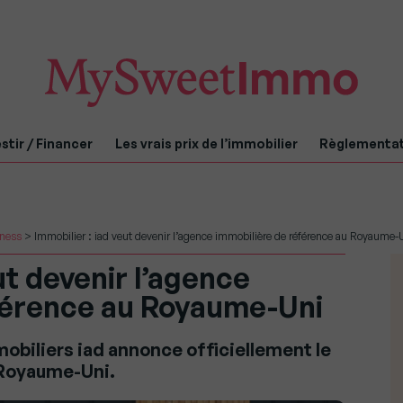
stir / Financer
Les vrais prix de l’immobilier
Règlementa
iness
>
Immobilier : iad veut devenir l’agence immobilière de référence au Royaume-
ut devenir l’agence
férence au Royaume-Uni
obiliers iad annonce officiellement le
 Royaume-Uni.