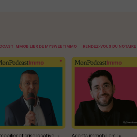
ODCAST IMMOBILIER DE MYSWEETIMMO
RENDEZ-VOUS DU NOTAIRE
obilier et crise locative : «
Agents immobiliers : «