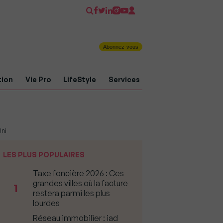
Abonnez-vous
tion
Vie Pro
LifeStyle
Services
Uni
LES PLUS POPULAIRES
Taxe foncière 2026 : Ces
grandes villes où la facture
1
restera parmi les plus
lourdes
Réseau immobilier : iad