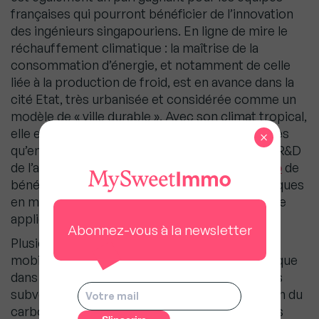
françaises qui pourront bénéficier de l’innovation
des ingénieurs singapouriens. En ligne de mire le
réchauffement climatique : la maîtrise de la
consommation d’énergie, et notamment de celle
liée à la production de froid, est en avance dans la
cité Etat, très urbanisée et considérée comme un
modèle de « ville durable ». Avec son climat tropical,
elle est soumise à des températures plus hautes
×
qu’en France, + 14C° en moyenne. La branche R&D
de l’antenne singapourienne permettra à
Hellio
de
bénéficier des modèles d’avancées technologiques
en matière de solutions d’efficacité énergétique
applicables en Europe.
Abonnez-vous à la newsletter
Plusieurs leviers d’actions sont en train d’être
mobilisés pour accélérer la transition énergétique
dans l’ASEAN, comme l’abandon progressif des
subventions aux énergies fossiles, la tarification du
carbone, l’incitation aux investissements privés