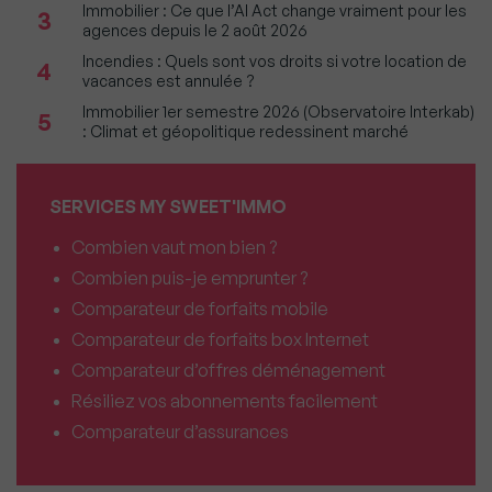
Immobilier : Ce que l’AI Act change vraiment pour les
3
agences depuis le 2 août 2026
Incendies : Quels sont vos droits si votre location de
4
vacances est annulée ?
Immobilier 1er semestre 2026 (Observatoire Interkab)
5
: Climat et géopolitique redessinent marché
SERVICES MY SWEET'IMMO
Combien vaut mon bien ?
Combien puis-je emprunter ?
Comparateur de forfaits mobile
Comparateur de forfaits box Internet
Comparateur d’offres déménagement
Résiliez vos abonnements facilement
Comparateur d’assurances