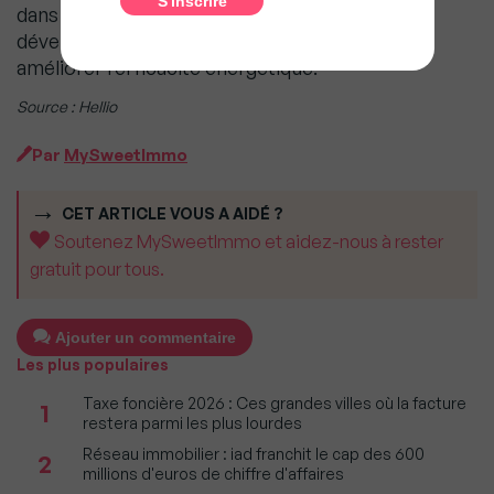
dans les énergies renouvelables, et le
développement d’un cadre réglementaire pour
améliorer l’efficacité énergétique.
Source : Hellio
Par
MySweetImmo
CET ARTICLE VOUS A AIDÉ ?
Soutenez MySweetImmo et aidez-nous à rester
gratuit pour tous.
Ajouter un commentaire
Les plus populaires
Taxe foncière 2026 : Ces grandes villes où la facture
1
restera parmi les plus lourdes
Réseau immobilier : iad franchit le cap des 600
2
millions d'euros de chiffre d'affaires