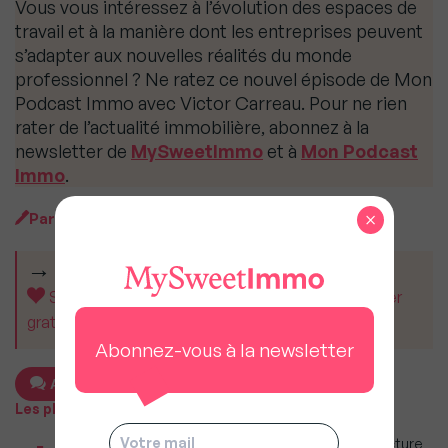
Vous vous intéressez à l’évolution des espaces de
travail et à la manière dont les entreprises peuvent
s’adapter aux nouvelles réalités du monde
professionnel ? Ne ratez ce nouvel épisode de Mon
Podcast Immo avec Victor Carreau. Pour ne rien
rater de l’actualité immobilière, abonnez à la
newsletter de
MySweetImmo
et à
Mon Podcast
Immo
.
×
Par
Ariane Artinian
CET ARTICLE VOUS A AIDÉ ?
Soutenez MySweetImmo et aidez-nous à rester
gratuit pour tous.
Abonnez-vous à la newsletter
Ajouter un commentaire
Les plus populaires
Taxe foncière 2026 : Ces grandes villes où la facture