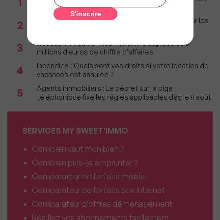
1
restera parmi les plus lourdes
Immobilier : Ce que l’AI Act change vraiment pour les
2
agences depuis le 2 août 2026
Réseau immobilier : iad franchit le cap des 600
3
millions d'euros de chiffre d'affaires
Incendies : Quels sont vos droits si votre location de
4
vacances est annulée ?
Agents immobiliers : Le décret sur la pige
5
téléphonique fixe les règles applicables dès le 11 août
SERVICES MY SWEET'IMMO
Combien vaut mon bien ?
Combien puis-je emprunter ?
Comparateur de forfaits mobile
Comparateur de forfaits box Internet
Comparateur d’offres déménagement
Résiliez vos abonnements facilement