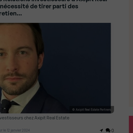
 nécessité de tirer parti des
retien…
© Axipit Real Estate Partners
nvestisseurs chez Axipit Real Estate
ur le 12 janvier 2024
0