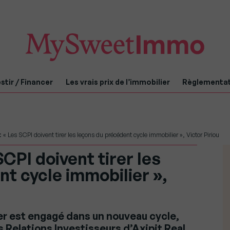
stir / Financer
Les vrais prix de l’immobilier
Règlementa
: « Les SCPI doivent tirer les leçons du précédent cycle immobilier », Victor Piriou
SCPI doivent tirer les
t cycle immobilier »,
er est engagé dans un nouveau cycle,
 Relations Investisseurs d’Axipit Real