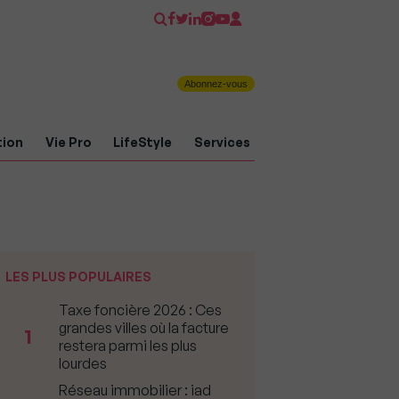
Abonnez-vous
tion
Vie Pro
LifeStyle
Services
LES PLUS POPULAIRES
Taxe foncière 2026 : Ces
grandes villes où la facture
1
restera parmi les plus
lourdes
Réseau immobilier : iad