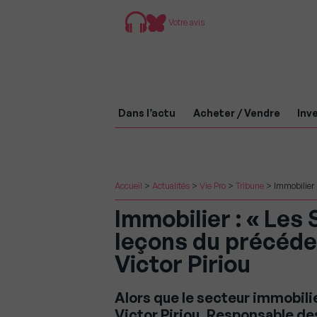
Votre avis
Dans l’actu
Acheter / Vendre
Inve
Accueil
>
Actualités
>
Vie Pro
>
Tribune
>
Immobilier 
Immobilier : « Les 
leçons du précéden
Victor Piriou
Alors que le secteur immobili
Victor Piriou, Responsable des