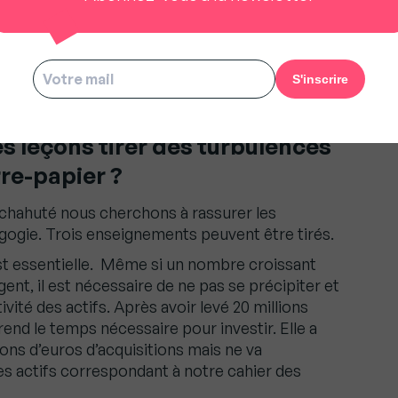
és, grandes oubliées de la transition
 leçons tirer des turbulences
rre-papier ?
chahuté nous cherchons à rassurer les
agogie. Trois enseignements peuvent être tirés.
 est essentielle. Même si un nombre croissant
ent, il est nécessaire de ne pas se précipiter et
vité des actifs. Après avoir levé 20 millions
end le temps nécessaire pour investir. Elle a
ions d’euros d’acquisitions mais ne va
es actifs correspondant à notre cahier des