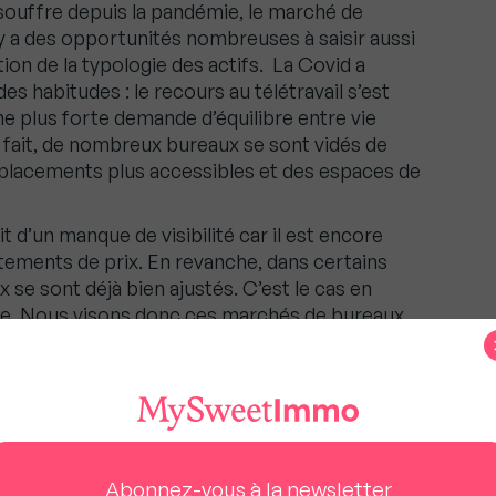
 souffre depuis la pandémie, le marché de
l y a des opportunités nombreuses à saisir aussi
on de la typologie des actifs. La Covid a
 habitudes : le recours au télétravail s’est
ne plus forte demande d’équilibre entre vie
e fait, de nombreux bureaux se sont vidés de
emplacements plus accessibles et des espaces de
 d’un manque de visibilité car il est encore
ustements de prix. En revanche, dans certains
 se sont déjà bien ajustés. C’est le cas en
le. Nous visons donc ces marchés de bureaux,
t afficher des taux de rendement supérieurs à
 actuellement sur certains commerces de
ortes opportunités. Toutefois il faut être
r la solidité des locataires, qui doivent pouvoir
s et charges.
Abonnez-vous à la newsletter