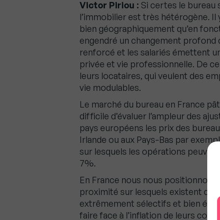
Victor Piriou :
Si certes le bureau
l’immobilier est très hétérogène. I
bien géographiquement qu’en foncti
engendré un changement profond des
renforcé et les salariés émettent u
privée et vie professionnelle. De c
leurs locataires, qui veulent des 
vie modulables.
Le marché du bureau en France pâtit
difficile d’évaluer l’ampleur des aj
pays européens les prix des bureaux
Irlande ou aux Pays-Bas par exemp
sur lesquels les opérations peuven
7%.
En France nous nous positionnons
proximité sur lesquels existent de f
extrêmement sélectifs et bien étudie
faire face à l’inflation de leurs coût