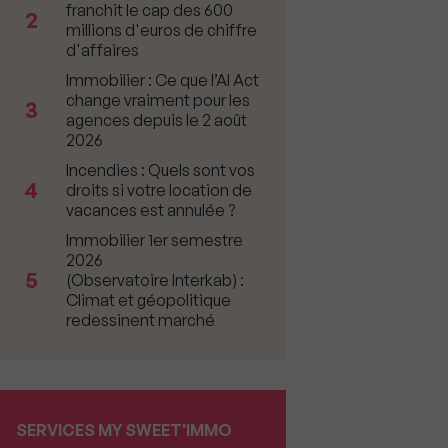
franchit le cap des 600
2
millions d'euros de chiffre
d'affaires
Immobilier : Ce que l’AI Act
change vraiment pour les
3
agences depuis le 2 août
2026
Incendies : Quels sont vos
4
droits si votre location de
vacances est annulée ?
Immobilier 1er semestre
2026
5
(Observatoire Interkab) :
Climat et géopolitique
redessinent marché
SERVICES MY SWEET'IMMO