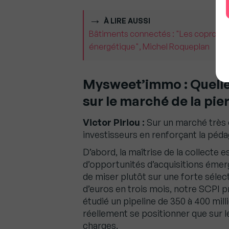
À LIRE AUSSI
Bâtiments connectés : "Les copropriét
énergétique", Michel Roqueplan
Mysweet’immo : Quelles
sur le marché de la pie
Victor Piriou :
Sur un marché très 
investisseurs en renforçant la péd
D’abord, la maîtrise de la collecte
d’opportunités d’acquisitions émerg
de miser plutôt sur une forte sélecti
d’euros en trois mois, notre SCPI pr
étudié un pipeline de 350 à 400 mill
réellement se positionner que sur l
charges.