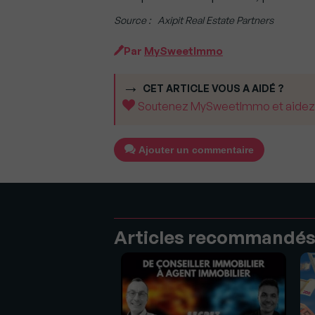
Source : Axipit Real Estate Partners
Par
MySweetImmo
CET ARTICLE VOUS A AIDÉ ?
Soutenez MySweetImmo et aidez-no
Ajouter un commentaire
Articles recommandé