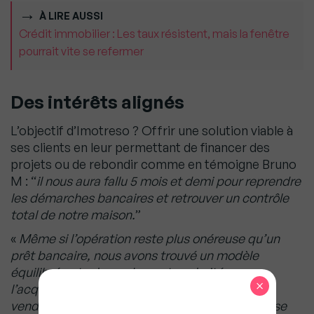
À LIRE AUSSI
Crédit immobilier : Les taux résistent, mais la fenêtre
pourrait vite se refermer
Des intérêts alignés
L’objectif d’Imotreso ? Offrir une solution viable à
ses clients en leur permettant de financer des
projets ou de rebondir comme en témoigne Bruno
M : “
il nous aura fallu 5 mois et demi pour reprendre
les démarches bancaires et retrouver un contrôle
total de notre maison.
”
«
Même si l’opération reste plus onéreuse qu’un
prêt bancaire, nous avons trouvé un modèle
équilibré entre le rendement souhaité par
×
l’acquéreur et le coût supporté par le
vendeur.
L’objectif de l’acquéreur n’est pas de se