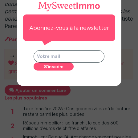
constituer un patrimoine immobilier mais de
permettre au vendeur de sortir du réméré dans les
conditions fixées au dépar
t » conclut Jean-Baptiste
Parent.
Abonnez-vous à la newsletter
Par
MySweetImmo
CET ARTICLE VOUS A AIDÉ ?
Soutenez MySweetImmo et aidez-nous à rester
gratuit pour tous.
Ajouter un commentaire
Les plus populaires
Taxe foncière 2026 : Ces grandes villes où la facture
1
restera parmi les plus lourdes
Réseau immobilier : iad franchit le cap des 600
2
millions d'euros de chiffre d'affaires
Immobilier : Ce que l’AI Act change vraiment pour les