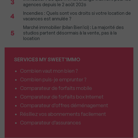
3
agences depuis le 2 août 2026
Incendies : Quels sont vos droits si votre location de
4
vacances est annulée ?
Marché immobilier (bilan Bien'ici) : La majorité des
5
studios partent désormais à la vente, pas à la
location
SERVICES MY SWEET'IMMO
Combien vaut mon bien ?
Combien puis-je emprunter ?
Comparateur de forfaits mobile
Comparateur de forfaits box Internet
Comparateur d’offres déménagement
Résiliez vos abonnements facilement
Comparateur d’assurances