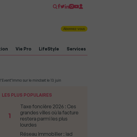
Abonnez-vous
tion
Vie Pro
LifeStyle
Services
 l’Event’Immo sur le mindset le 13 juin
LES PLUS POPULAIRES
Taxe foncière 2026 : Ces
grandes villes où la facture
1
restera parmi les plus
lourdes
Réseau immobilier : iad