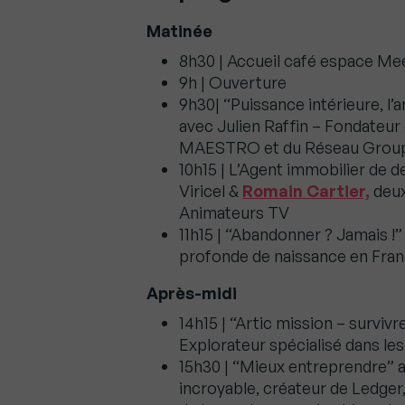
Matinée
8h30 | Accueil café espace Me
9h | Ouverture
9h30| “Puissance intérieure, l’a
avec Julien Raffin – Fondateur
MAESTRO et du Réseau Group
10h15 | L’Agent immobilier de d
Viricel &
Romain Cartier,
deux
Animateurs TV
11h15 | “Abandonner ? Jamais !”
profonde de naissance en Fran
Après-midi
14h15 | “Artic mission – surviv
Explorateur spécialisé dans le
15h30 | “Mieux entreprendre” 
incroyable, créateur de Ledger,