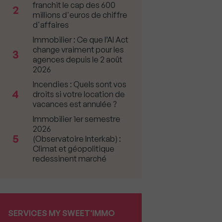
franchit le cap des 600
2
millions d'euros de chiffre
d'affaires
Immobilier : Ce que l’AI Act
change vraiment pour les
3
agences depuis le 2 août
2026
Incendies : Quels sont vos
4
droits si votre location de
vacances est annulée ?
Immobilier 1er semestre
2026
5
(Observatoire Interkab) :
Climat et géopolitique
redessinent marché
SERVICES MY SWEET'IMMO