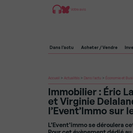
Votre avis
Dans l’actu
Acheter / Vendre
Inve
Accueil
>
Actualités
>
Dans l'actu
>
Économie et Bus
Immobilier : Éric 
et Virginie Delala
l’Event’Immo sur le
L’Event’immo se déroulera cett
Pour cet évènement dédié au 