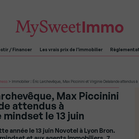
stir / Financer
Les vrais prix de l’immobilier
Règlementa
iness
>
Immobilier : Éric Larchevêque, Max Piccinini et Virginie Delalande attendus à
Larchevêque, Max Piccinini
nde attendus à
 mindset le 13 juin
e année le 13 juin Novotel à Lyon Bron.
mindset et aux agents Immobiliers, 7