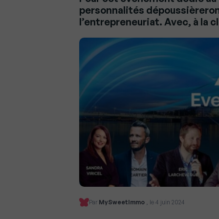
personnalités dépoussièreron
l’entrepreneuriat. Avec, à la 
Par
MySweetImmo
, le 4 juin 2024