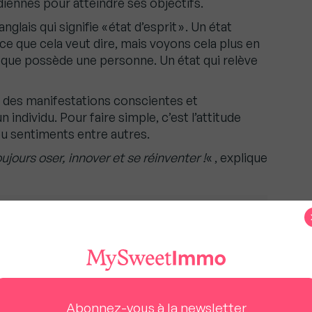
iennes pour atteindre ses objectifs.
lais qui signifie « état d’esprit » . Un état
 ce que cela veut dire, mais voyons cela plus en
té que possède une personne. Un état qui relève
 des manifestations conscientes et
 individu. Pour faire simple, c’est l’attitude
ou sentiments entre autres.
oujours oser, innover et se réinventer !
« , explique
raiment pour les agences depuis le 2 août 2026
rt est important pour un
ent Immobilier?
Abonnez-vous à la newsletter