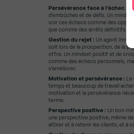
Persévérance face à l’échec
: L
d’embûches et de défis. Un mindse
voir ces échecs comme des opportu
que comme des arrêts définitifs. Cel
Gestion du rejet :
Un agent immobi
soit lors de la prospection, de la pi
offre. Un mindset positif et de cro
comme des échecs personnels, mai
s’améliorer.
Motivation et persévérance :
Le 
temps et beaucoup de travail achar
motivation et la persévérance néces
terme.
Perspective positive :
Un bon mind
une perspective positive, même dan
attirer et à retenir les clients, et 