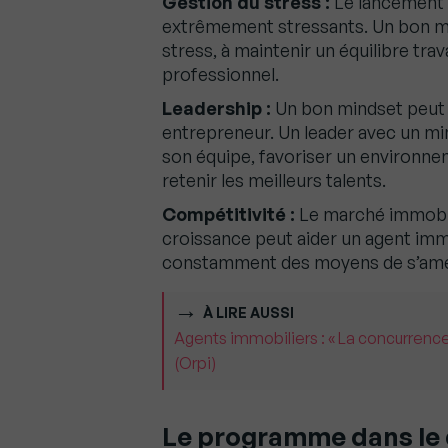
Gestion du stress :
Le lancement e
extrêmement stressants. Un bon mi
stress, à maintenir un équilibre trav
professionnel.
Leadership :
Un bon mindset peut é
entrepreneur. Un leader avec un mi
son équipe, favoriser un environneme
retenir les meilleurs talents.
Compétitivité :
Le marché immobili
croissance peut aider un agent imm
constamment des moyens de s’amél
À LIRE AUSSI
Agents immobiliers : « La concurrence
(Orpi)
Le programme dans le 