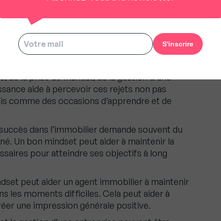
’entrepreneuriat est souvent une route semée
t de croissance permet à un entrepreneur de
nités d’apprentissage et de croissance plutôt
a favorise la résilience et la persévérance.
lier rencontre fréquemment des refus, que ce
ge, de la prise de mandat, de la gestion d’une
issance aide à percevoir ces rejets non pas
s comme des occasions d’apprendre et de
succès dans l’immobilier demande souvent du
né. Un bon mindset peut aider à maintenir la
saires pour atteindre ses objectifs à long
set peut aider un agent immobilier à maintenir
s les moments difficiles. Cela peut aider à
à créer une impression générale positive.