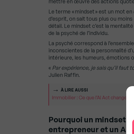
mettre en œuvre des actions quotid
Le terme « mindset » est un mot en ang
d’esprit, on sait tous plus ou moins
détail. Le mindset c’est la mentali
de la psyché de l’individu.
La psyché correspond à l’ensemble
inconscientes de la personnalité d’un
intérieure, les humeurs, émotions 
«
Par expérience, je sais qu’il faut t
Julien Raffin.
À LIRE AUSSI
Immobilier : Ce que l’AI Act change v
Pourquoi un mindset fo
entrepreneur et un Ag