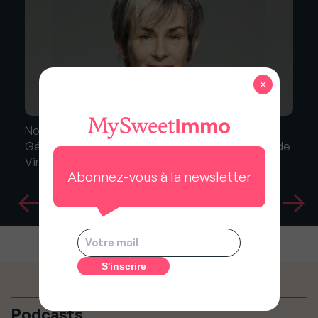
×
Nomination : Virginie Leroy nommée Directrice
Générale Immobilier Résidentiel et des Régions de
Vinci Immobilier
Abonnez-vous à la newsletter
Podcasts