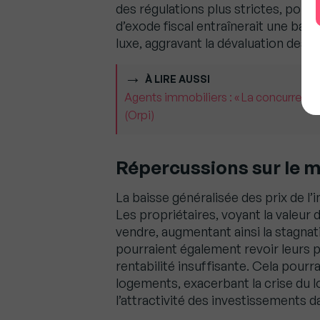
des régulations plus strictes, pou
d’exode fiscal entraînerait une bai
luxe, aggravant la dévaluation des
À LIRE AUSSI
Agents immobiliers : « La concurrence
(Orpi)
Répercussions sur le 
La baisse généralisée des prix de l’
Les propriétaires, voyant la valeur 
vendre, augmentant ainsi la stagna
pourraient également revoir leurs pr
rentabilité insuffisante. Cela pourr
logements, exacerbant la crise du 
l’attractivité des investissements d