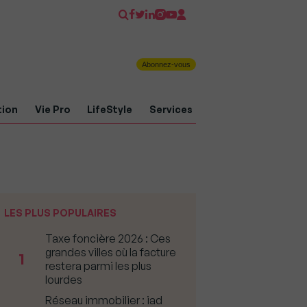
Abonnez-vous
tion
Vie Pro
LifeStyle
Services
LES PLUS POPULAIRES
Taxe foncière 2026 : Ces
grandes villes où la facture
1
restera parmi les plus
lourdes
Réseau immobilier : iad