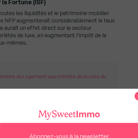
 la Fortune (ISF)
toutes les liquidités et le patrimoine mobilier
e, le NFP augmenterait considérablement le taux
 aurait un effet direct sur le secteur
riétés de luxe, en augmentant l’impôt de la
 eux-mêmes.
inistre du Logement que ministre de la crise du
t l’exode des fortunés
les, un nombre croissant de Français fortunés
 pays. La perspective de politiques économiques
nes, telles que des augmentations d’impôts ou
Abonnez-vous à la newsletter