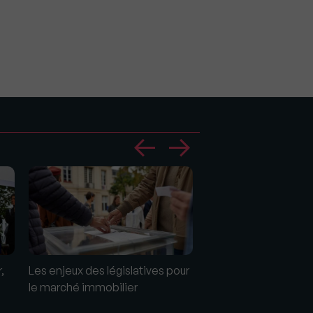
Immobilier résidentie
,
Les enjeux des législatives pour
millions d’euros inves
le marché immobilier
1er trimestre 2024