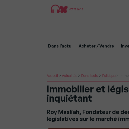
Votre avis
Dans l’actu
Acheter / Vendre
Inve
Accueil
>
Actualités
>
Dans l'actu
>
Politique
>
Immobi
Immobilier et légis
inquiétant
Roy Masliah, Fondateur de decl
législatives sur le marché imm