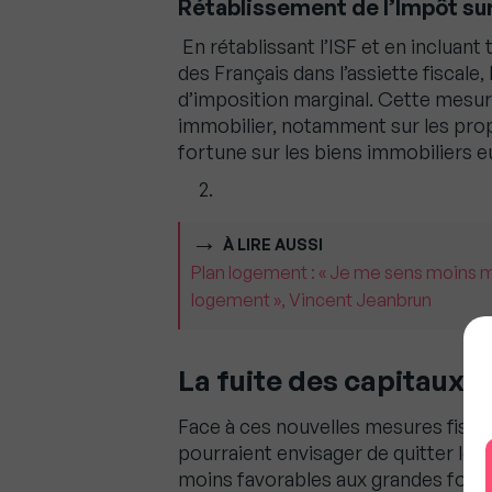
Rétablissement de l’Impôt sur
En rétablissant l’ISF et en incluant 
des Français dans l’assiette fiscal
d’imposition marginal. Cette mesure
immobilier, notamment sur les prop
fortune sur les biens immobiliers
À LIRE AUSSI
Plan logement : « Je me sens moins m
logement », Vincent Jeanbrun
La fuite des capitaux e
Face à ces nouvelles mesures fisca
pourraient envisager de quitter le
moins favorables aux grandes fortu