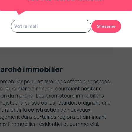
rrait accélérer cette tendance. Ce phénomène
sse de la demande pour les biens immobiliers de
 propriétés dans ce segment du marché.
 nous oblige à être meilleurs », Guillaume Martinaud
marché immobilier
immobilier pourrait avoir des effets en cascade.
de leurs biens diminuer, pourraient hésiter à
tion du marché. Les promoteurs immobiliers
ojets à la baisse ou les retarder, craignant une
ait ralentir la construction de nouveaux
logement dans certaines régions et diminuant
ans l’immobilier résidentiel et commercial.