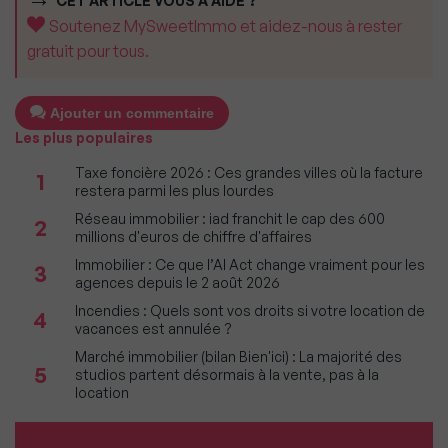
CET ARTICLE VOUS A AIDÉ ?
Soutenez MySweetImmo et aidez-nous à rester
gratuit pour tous.
Ajouter un commentaire
Les plus populaires
Taxe foncière 2026 : Ces grandes villes où la facture
1
restera parmi les plus lourdes
Réseau immobilier : iad franchit le cap des 600
2
millions d'euros de chiffre d'affaires
Immobilier : Ce que l’AI Act change vraiment pour les
3
agences depuis le 2 août 2026
Incendies : Quels sont vos droits si votre location de
4
vacances est annulée ?
Marché immobilier (bilan Bien'ici) : La majorité des
5
studios partent désormais à la vente, pas à la
location