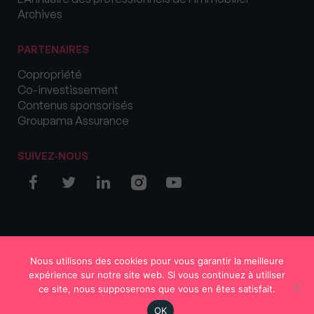
Archives
PARTENAIRES
Copropriété
Co-investissement
Contenus sponsorisés
Groupama Assurance
SUIVEZ-NOUS
© COPYRIGHT 2026 MySweetImmo
Nous utilisons des cookies pour vous garantir la meilleure
expérience sur notre site web. Si vous continuez à utiliser
ce site, nous supposerons que vous en êtes satisfait.
OK