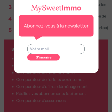
Immobilier : Ce que l’AI Act change vraiment pour les
3
agences depuis le 2 août 2026
Incendies : Quels sont vos droits si votre location de
4
vacances est annulée ?
Abonnez-vous à la newsletter
Immobilier 1er semestre 2026 (Observatoire Interkab)
5
: Climat et géopolitique redessinent marché
SERVICES MY SWEET'IMMO
Combien vaut mon bien ?
Combien puis-je emprunter ?
Comparateur de forfaits mobile
Comparateur de forfaits box Internet
Comparateur d’offres déménagement
Résiliez vos abonnements facilement
Comparateur d’assurances