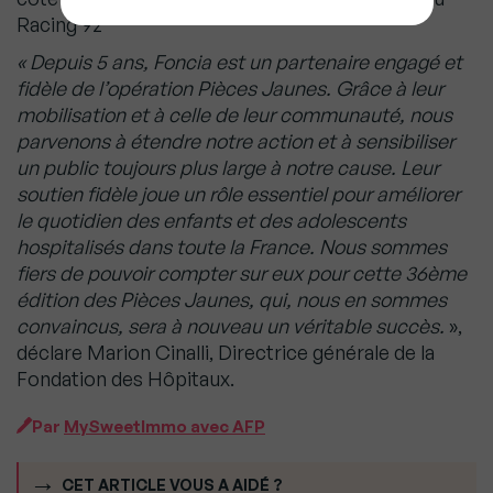
Racing 92
« Depuis 5 ans, Foncia est un partenaire engagé et
fidèle de l’opération Pièces Jaunes. Grâce à leur
mobilisation et à celle de leur communauté, nous
parvenons à étendre notre action et à sensibiliser
un public toujours plus large à notre cause. Leur
soutien fidèle joue un rôle essentiel pour améliorer
le quotidien des enfants et des adolescents
hospitalisés dans toute la France. Nous sommes
fiers de pouvoir compter sur eux pour cette 36ème
édition des Pièces Jaunes, qui, nous en sommes
convaincus, sera à nouveau un véritable succès.
»,
déclare Marion Cinalli, Directrice générale de la
Fondation des Hôpitaux.
Par
MySweetImmo avec AFP
CET ARTICLE VOUS A AIDÉ ?