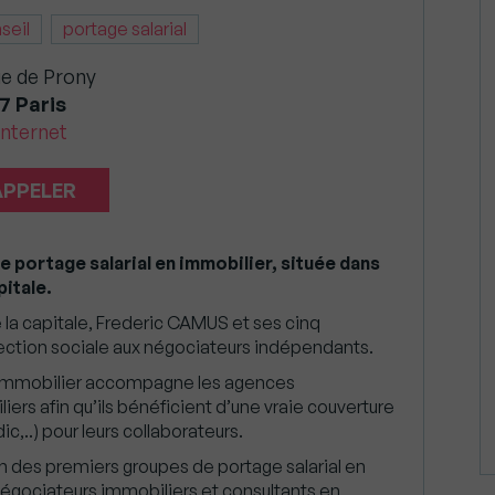
seil
portage salarial
ue de Prony
7 Paris
internet
APPELER
 portage salarial en immobilier, située dans
itale.
 la capitale, Frederic CAMUS et ses cinq
tection sociale aux négociateurs indépendants.
 Immobilier accompagne les agences
ers afin qu’ils bénéficient d’une vraie couverture
c,..) pour leurs collaborateurs.
’un des premiers groupes de portage salarial en
égociateurs immobiliers et consultants en