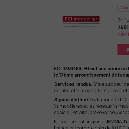
Con
24 r
7501
Site 
FCI IMMOBILIER est une société de
le 17ème arrondissement de la cap
Services rendus.
Situé au coeur de
collaborateurs apportent de la pro
Signes distinctifs.
La société FCI
immobilières et les réseaux immobili
sociale (retraite, prévoyance, Assedi
Elle appartient au groupe INVISIA, l
France qui compte près de 10 000 n