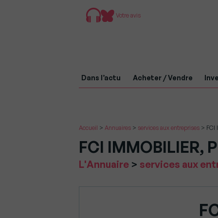
Votre avis
Dans l’actu
Acheter / Vendre
Inve
Accueil
>
Annuaires
>
services aux entreprises
>
FCI
FCI IMMOBILIER, Po
Vous
L'Annuaire
>
services aux ent
êtes
dans
FC
: