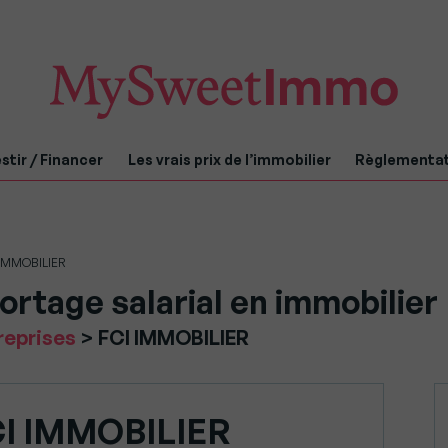
stir / Financer
Les vrais prix de l’immobilier
Règlementa
 IMMOBILIER
rtage salarial en immobilier
reprises
>
FCI IMMOBILIER
I IMMOBILIER