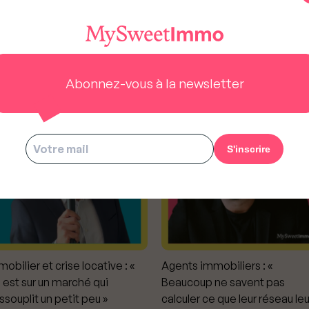
ODCAST IMMOBILIER DE MYSWEETIMMO
RENDEZ-VOUS DU NOTAIRE
Abonnez-vous à la newsletter
obilier et crise locative : «
Agents immobiliers : «
 est sur un marché qui
Beaucoup ne savent pas
ssouplit un petit peu »
calculer ce que leur réseau leu