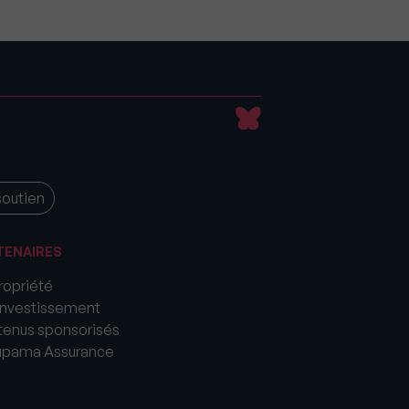
soutien
TENAIRES
opriété
nvestissement
enus sponsorisés
upama Assurance