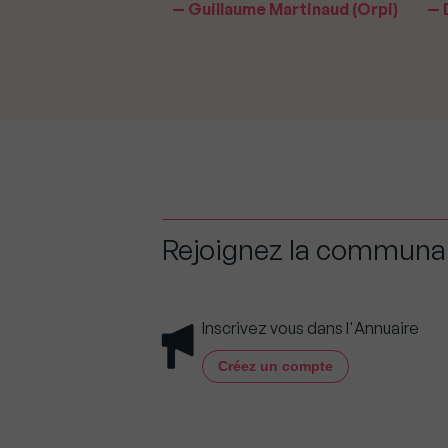
aavedra Largo
Guillaume Martinaud (Orpi)
D
Rejoignez la commun
Inscrivez vous dans l'Annuaire
Créez un compte