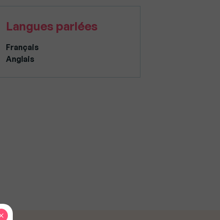
Langues parlées
Français
Anglais
×