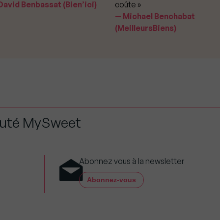
avid Benbassat (Bien’ici)
coûte »
Michael Benchabat
(MeilleursBiens)
auté MySweet
Abonnez vous à la newsletter
Abonnez-vous