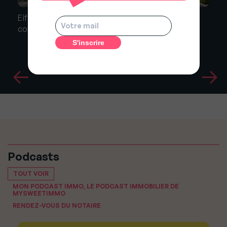
Eiffage Immobilier lance Cocoon’-Ages®, un
concept de résidences intergénérationnelles !
Podcasts
TOUT VOIR
MON PODCAST IMMO, LE PODCAST IMMOBILIER DE
MYSWEETIMMO
RENDEZ-VOUS DU NOTAIRE