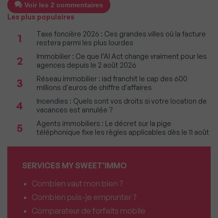
Voir les 2 commentaires
Les plus populaires
Taxe foncière 2026 : Ces grandes villes où la facture
1
restera parmi les plus lourdes
Immobilier : Ce que l’AI Act change vraiment pour les
2
agences depuis le 2 août 2026
Réseau immobilier : iad franchit le cap des 600
3
millions d'euros de chiffre d'affaires
Incendies : Quels sont vos droits si votre location de
4
vacances est annulée ?
Agents immobiliers : Le décret sur la pige
5
téléphonique fixe les règles applicables dès le 11 août
SERVICES MY SWEET'IMMO
Combien vaut mon bien ?
Combien puis-je emprunter ?
Comparateur de forfaits mobile