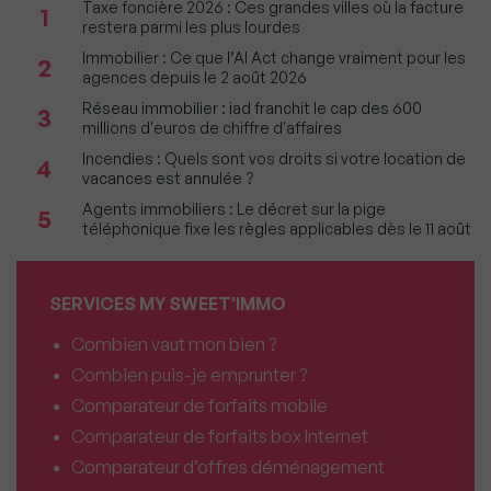
Taxe foncière 2026 : Ces grandes villes où la facture
1
restera parmi les plus lourdes
Immobilier : Ce que l’AI Act change vraiment pour les
2
agences depuis le 2 août 2026
Réseau immobilier : iad franchit le cap des 600
3
millions d'euros de chiffre d'affaires
Incendies : Quels sont vos droits si votre location de
4
vacances est annulée ?
Agents immobiliers : Le décret sur la pige
5
téléphonique fixe les règles applicables dès le 11 août
SERVICES MY SWEET'IMMO
Combien vaut mon bien ?
Combien puis-je emprunter ?
Comparateur de forfaits mobile
Comparateur de forfaits box Internet
Comparateur d’offres déménagement