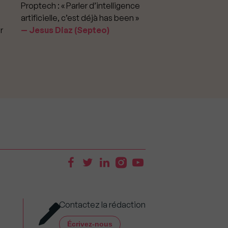
Proptech : « Parler d’intelligence
Marché immobilier : «
artificielle, c’est déjà has been »
pour apporter la vérit
r
Jesus Diaz (Septeo)
prix »
Delphine Rouxel 
Contactez la rédaction
Écrivez-nous