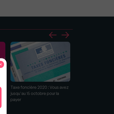
×
Nu-propriétaire ou usu
qui paye la taxe fonc
Taxe foncière 2020 : Vous avez
jusqu'au 15 octobre pour la
payer