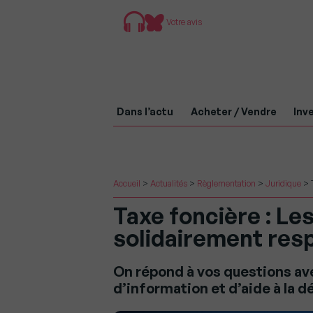
Votre avis
Dans l’actu
Acheter / Vendre
Inve
Accueil
>
Actualités
>
Règlementation
>
Juridique
>
Taxe foncière : Les
solidairement res
On répond à vos questions ave
d’information et d’aide à la d