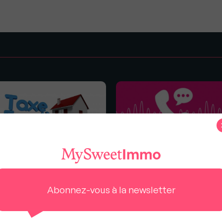
s
fin de la taxe d’habitation ne
Comment se répartit la taxe
ra pas compensée par une
foncière en cas d'indivision ?
gmentation de la taxe
Abonnez-vous à la newsletter
cière !