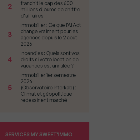
franchit le cap des 600
2
millions d'euros de chiffre
d'affaires
Immobilier : Ce que l’AI Act
change vraiment pour les
3
agences depuis le 2 août
2026
Incendies : Quels sont vos
4
droits si votre location de
vacances est annulée ?
Immobilier 1er semestre
2026
5
(Observatoire Interkab) :
Climat et géopolitique
redessinent marché
SERVICES MY SWEET'IMMO