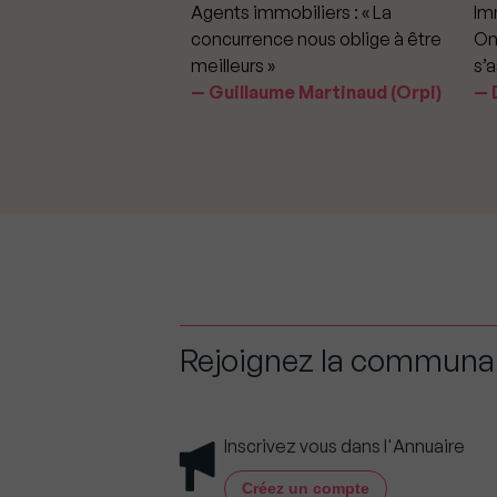
mmobiliers :
Agents immobiliers : « La
Imm
iter les dérapages
concurrence nous oblige à être
On
meilleurs »
s’a
aavedra Largo
Guillaume Martinaud (Orpi)
D
Rejoignez la commun
Inscrivez vous dans l'Annuaire
Créez un compte