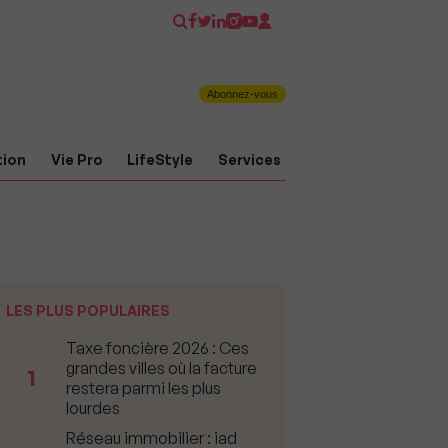
Abonnez-vous
tion
Vie Pro
LifeStyle
Services
LES PLUS POPULAIRES
Taxe foncière 2026 : Ces
grandes villes où la facture
1
restera parmi les plus
lourdes
Réseau immobilier : iad