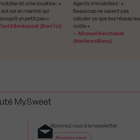
obilier et crise locative : «
Agents immobiliers : «
 est sur un marché qui
Beaucoup ne savent pas
ssouplit un petit peu »
calculer ce que leur réseau leu
avid Benbassat (Bien’ici)
coûte »
Michael Benchabat
(MeilleursBiens)
auté MySweet
Abonnez vous à la newsletter
Abonnez-vous