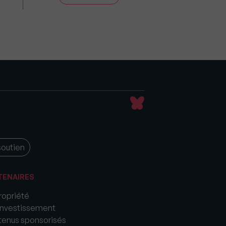
soutien
TENAIRES
opriété
nvestissement
enus sponsorisés