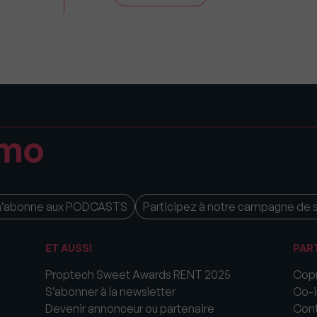
m’abonne aux PODCASTS
Participez à notre campagne de 
ET AUSSI
PAR
Proptech Sweet Awards RENT 2025
Copr
S’abonner à la newsletter
Co-i
Devenir annonceur ou partenaire
Cont