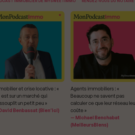
ODCAST IMMOBILIER DE MYSWEETIMMO
RENDEZ-VOUS DU NOTAIRE
obilier et crise locative : «
Agents immobiliers : «
 est sur un marché qui
Beaucoup ne savent pas
ssouplit un petit peu »
calculer ce que leur réseau leu
avid Benbassat (Bien’ici)
coûte »
Michael Benchabat
(MeilleursBiens)