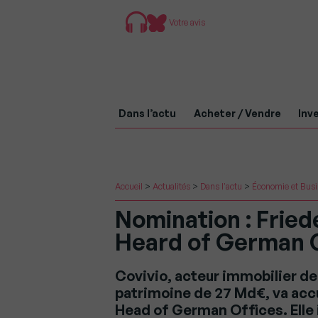
Votre avis
Dans l’actu
Acheter / Vendre
Inve
Accueil
>
Actualités
>
Dans l'actu
>
Économie et Bus
Nomination : Fried
Heard of German O
Covivio, acteur immobilier de
patrimoine de 27 Md€, va accu
Head of German Offices. Elle 