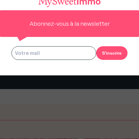
Abonnez-vous à la newsletter
mination : Thomas Mathivet
Nomination : Cyrille Berthet e
vient Directeur Commercial
Blaise Heurteux intègrent
ands Comptes chez
OLARCHY
axago