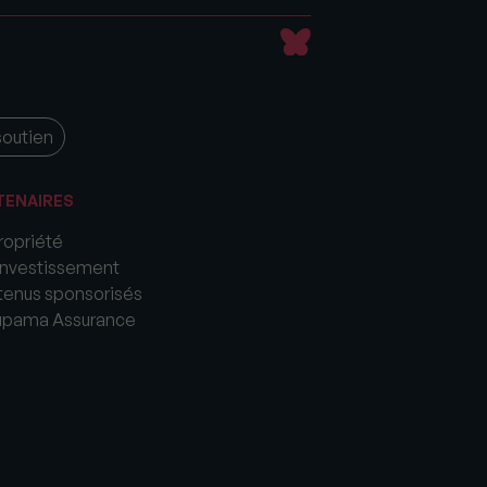
soutien
TENAIRES
opriété
nvestissement
enus sponsorisés
upama Assurance