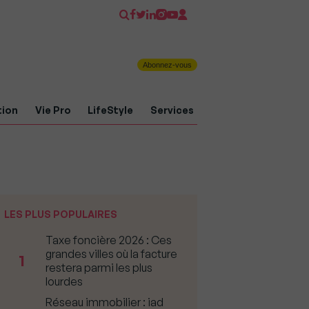
Abonnez-vous
tion
Vie Pro
LifeStyle
Services
LES PLUS POPULAIRES
Taxe foncière 2026 : Ces
grandes villes où la facture
1
restera parmi les plus
lourdes
Réseau immobilier : iad