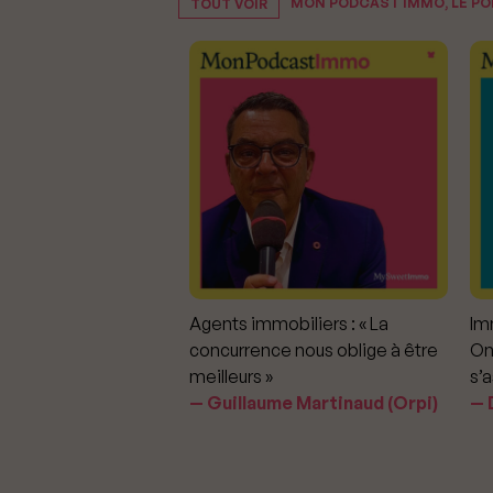
MON PODCAST IMMO, LE P
TOUT VOIR
mmobiliers :
Agents immobiliers : « La
Imm
iter les dérapages
concurrence nous oblige à être
On
meilleurs »
s’a
aavedra Largo
Guillaume Martinaud (Orpi)
D