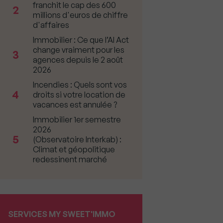
franchit le cap des 600
2
millions d'euros de chiffre
d'affaires
Immobilier : Ce que l’AI Act
change vraiment pour les
3
agences depuis le 2 août
2026
Incendies : Quels sont vos
4
droits si votre location de
vacances est annulée ?
Immobilier 1er semestre
2026
5
(Observatoire Interkab) :
Climat et géopolitique
redessinent marché
SERVICES MY SWEET'IMMO