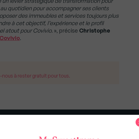
un levier stratégique de transformation pour
e au quotidien pour accompagner ses clients
 proposer des immeubles et services toujours plus
e à cet objectif, l’expérience et le profil
el atout pour Covivio
. », précise
Christophe
Covivio
.
us à rester gratuit pour tous.
s