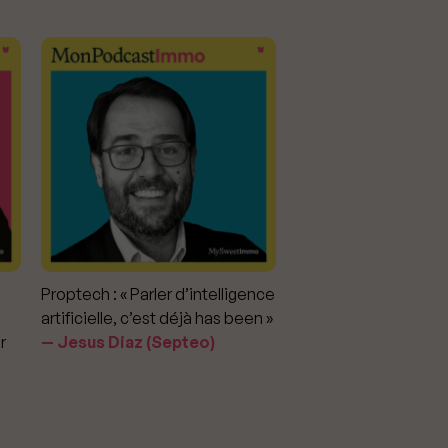
Proptech : « Parler d’intelligence
Marché immobilier : «
artificielle, c’est déjà has been »
pour apporter la vérit
r
Jesus Diaz (Septeo)
prix »
Delphine Rouxel 