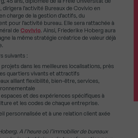
rg, 45 ans, diplômée de la Freie Universität de
 dirigera l’activité Bureaux de Covivio en
en charge de la gestion d’actifs, du
t pour l’activité bureau. Elle sera rattachée à
néral de
Covivio
. Ainsi, Friederike Hoberg aura
agne la même stratégie créatrice de valeur déjà
e.
s suivants :
projets dans les meilleures localisations, près
s quartiers vivants et attractifs
x alliant flexibilité, bien-être, services,
vironnementale
espaces et des expériences spécifiques à
culture et les codes de chaque entreprise.
l personnalisée et à une relation client axée
e Hoberg. A l’heure où l’immobilier de bureaux