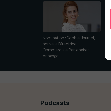
: Laurent Le devient
Nomination : Sophie Journel,
No
du Groupe Aestiam
nouvelle Directrice
de
Commerciale Partenaires
Gr
Anaxago
An
Podcasts