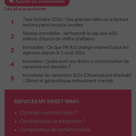
Ajouter un commentaire
Les plus populaires
Taxe foncière 2026 : Ces grandes villes où la facture
1
restera parmi les plus lourdes
Réseau immobilier : iad franchit le cap des 600
2
millions d'euros de chiffre d'affaires
Immobilier : Ce que l’AI Act change vraiment pour les
3
agences depuis le 2 août 2026
Incendies : Quels sont vos droits si votre location de
4
vacances est annulée ?
Immobilier 1er semestre 2026 (Observatoire Interkab)
5
: Climat et géopolitique redessinent marché
SERVICES MY SWEET'IMMO
Combien vaut mon bien ?
Combien puis-je emprunter ?
Comparateur de forfaits mobile