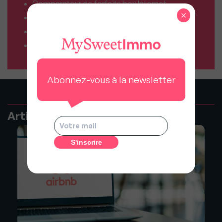
Comparateur de forfaits box Internet
×
Comparateur d’offres déménagement
Résiliez vos abonnements facilement
Comparateur d’assurances
Abonnez-vous à la newsletter
Articles recommandés