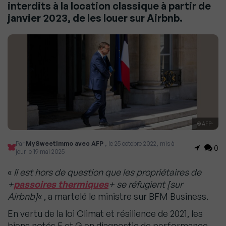
interdits à la location classique à partir de
janvier 2023, de les louer sur Airbnb.
© AFP-
Par
MySweetImmo avec AFP
, le 25 octobre 2022, mis à
0
jour le 19 mai 2025
«
Il est hors de question que les propriétaires de
+
passoires thermiques
+ se réfugient [sur
Airbnb]
« , a martelé le ministre sur BFM Business.
En vertu de la loi Climat et résilience de 2021, les
biens notés F et G en diagnostic de performance