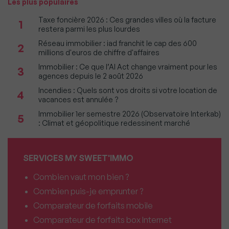
Les plus populaires
Taxe foncière 2026 : Ces grandes villes où la facture
1
restera parmi les plus lourdes
Réseau immobilier : iad franchit le cap des 600
2
millions d'euros de chiffre d'affaires
Immobilier : Ce que l’AI Act change vraiment pour les
3
agences depuis le 2 août 2026
Incendies : Quels sont vos droits si votre location de
4
vacances est annulée ?
Immobilier 1er semestre 2026 (Observatoire Interkab)
5
: Climat et géopolitique redessinent marché
SERVICES MY SWEET'IMMO
Combien vaut mon bien ?
Combien puis-je emprunter ?
Comparateur de forfaits mobile
Comparateur de forfaits box Internet