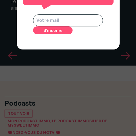
Le Photographe Immobilier : Mettre en avant une
annonce de location saisonnière
Podcasts
TOUT VOIR
MON PODCAST IMMO, LE PODCAST IMMOBILIER DE
MYSWEETIMMO
RENDEZ-VOUS DU NOTAIRE