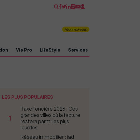
Abonnez-vous
tion
Vie Pro
LifeStyle
Services
LES PLUS POPULAIRES
Taxe foncière 2026 : Ces
grandes villes où la facture
1
restera parmi les plus
lourdes
Réseau immobilier : iad