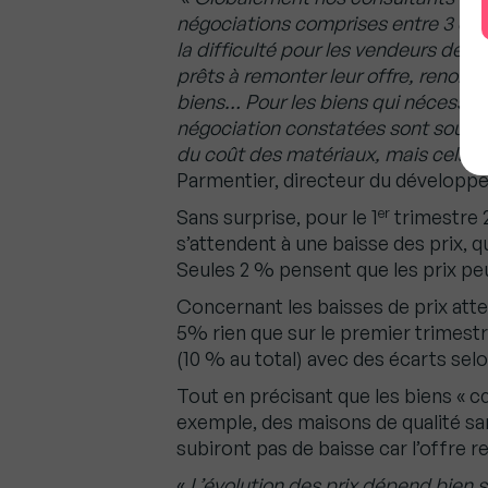
négociations comprises entre 3 et 7
la difficulté pour les vendeurs de 
prêts à remonter leur offre, renonce
biens… Pour les biens qui nécessit
négociation constatées sont souvent
du coût des matériaux, mais cela d
Parmentier, directeur du développe
er
Sans surprise, pour le 1
trimestre 
s’attendent à une baisse des prix, 
Seules 2 % pensent que les prix p
Concernant les baisses de prix att
5% rien que sur le premier trimestr
(10 % au total) avec des écarts selo
Tout en précisant que les biens « 
exemple, des maisons de qualité san
subiront pas de baisse car l’offre r
«
L’évolution des prix dépend bien 