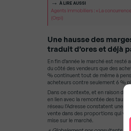
À LIRE AUSSI
Agents immobiliers : « La concurrence
(Orpi)
Une hausse des marges
traduit d’ores et déjà 
En fin d’année le marché est resté a
du côté des vendeurs que des ache
% continuent tout de même à penser
acheteurs contre seulement 6 % pl
Dans ce contexte, et en raison de l
en lien avec la remontée des taux d
réseau l’Adresse constatent une ha
vente dans des proportions qui varie
mise sur le marché.
«
Globalement nos consultants imm