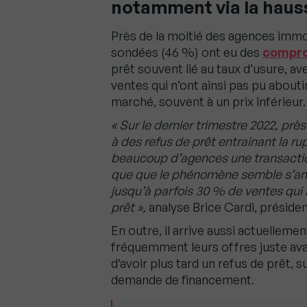
notamment via la hauss
Près de la moitié des agences immo
sondées (46 %) ont eu des
compro
prêt souvent lié au taux d’usure, av
ventes qui n’ont ainsi pas pu abouti
marché, souvent à un prix inférieu
« Sur le dernier trimestre 2022, prè
à des refus de prêt entrainant la r
beaucoup d’agences une transaction
que que le phénomène semble s’amp
jusqu’à parfois 30 % de ventes
qui
prêt »,
analyse Brice Cardi, préside
En outre, il arrive aussi actuelleme
fréquemment leurs offres juste ava
d’avoir plus tard un refus de prêt, s
demande de financement.