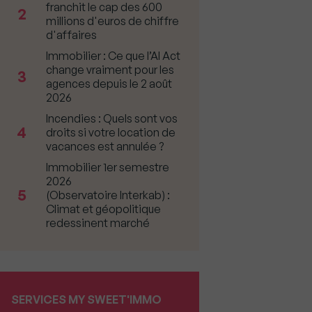
franchit le cap des 600
2
millions d'euros de chiffre
d'affaires
Immobilier : Ce que l’AI Act
change vraiment pour les
3
agences depuis le 2 août
2026
Incendies : Quels sont vos
4
droits si votre location de
vacances est annulée ?
Immobilier 1er semestre
2026
5
(Observatoire Interkab) :
Climat et géopolitique
redessinent marché
SERVICES MY SWEET'IMMO