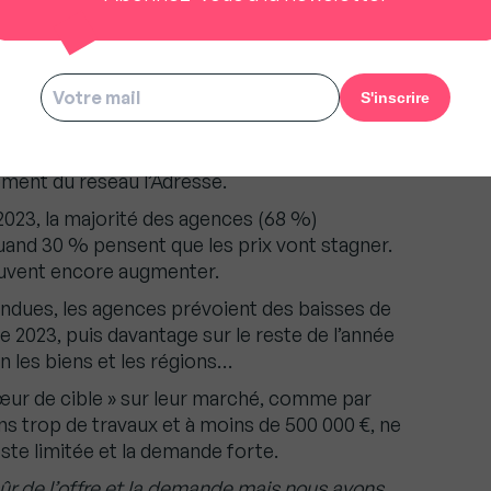
 % selon les régions et les biens, avec
céder et des acheteurs qui ne sont souvent pas
nt et se tournent alors vers d’autres
ent beaucoup de travaux, les marges de
 de 10 à 15 % du prix, en raison de la hausse
épend encore une fois du bien !
», analyse Cyril
ment du réseau l’Adresse.
2023, la majorité des agences (68 %)
quand 30 % pensent que les prix vont stagner.
euvent encore augmenter.
endues, les agences prévoient des baisses de
e 2023, puis davantage sur le reste de l’année
n les biens et les régions…
cœur de cible » sur leur marché, comme par
s trop de travaux et à moins de 500 000 €, ne
este limitée et la demande forte.
sûr de l’offre et la demande mais nous avons