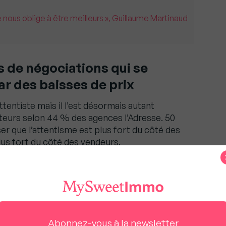
 nous oblige à être meilleurs », Guillaume Martinaud
 de négociations qui se
par des baisses de prix
ttentiste mais il l’est désormais autant
teurs selon 44 % des agences l’Adresse. 50
 que l’attentisme est plus fort du côté des
us fort du côté des vendeurs.
a baisse de la capacité d’emprunt des acheteurs
e crédit, 71 % des directeurs d’agence du
usse des marges de négociations des prix de
nt selon les biens et selon l’ancienneté de leur
Abonnez-vous à la newsletter
obiliers constatent désormais des marges de