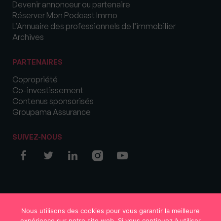
Devenir annonceur ou partenaire
Réserver Mon Podcast Immo
L’Annuaire des professionnels de l’immobilier
Archives
PARTENAIRES
Copropriété
Co-investissement
Contenus sponsorisés
Groupama Assurance
SUIVEZ-NOUS
© COPYRIGHT 2026 MySweetImmo
Nous utilisons des cookies pour vous garantir la meilleure
expérience sur notre site web. Si vous continuez à utiliser