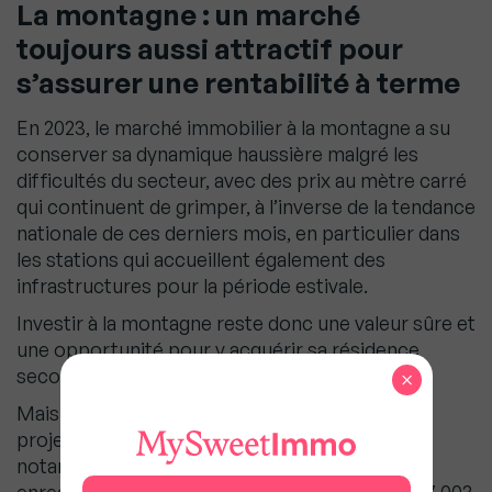
La montagne : un marché
toujours aussi attractif pour
s’assurer une rentabilité à terme
En 2023, le marché immobilier à la montagne a su
conserver sa dynamique haussière malgré les
difficultés du secteur, avec des prix au mètre carré
qui continuent de grimper, à l’inverse de la tendance
nationale de ces derniers mois, en particulier dans
les stations qui accueillent également des
infrastructures pour la période estivale.
Investir à la montagne reste donc une valeur sûre et
une opportunité pour y acquérir sa résidence
secondaire.
×
Mais la flambée des prix peut compliquer les
projets des investisseurs dans ces régions,
notamment dans les
Alpes du Nord
qui