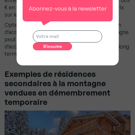
enregistrent un prix moyen au mètre carré de 7 003
€ en février 2024 et une hausse de +20% des prix
Abonnez-vous à la newsletter
sur les trois dernières années .
Opter pour le démembrement de propriété afin
d’acquérir un appartement ou chalet à la montagne
peut leur permettre, avec un plus petit budget,
d’accéder au rêve de la résidence secondaire à long
terme.
Exemples de résidences
secondaires à la montagne
vendues en démembrement
temporaire