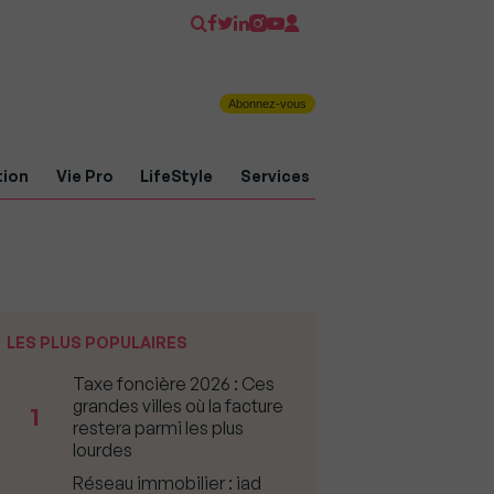
Abonnez-vous
tion
Vie Pro
LifeStyle
Services
LES PLUS POPULAIRES
Taxe foncière 2026 : Ces
grandes villes où la facture
1
restera parmi les plus
lourdes
Réseau immobilier : iad