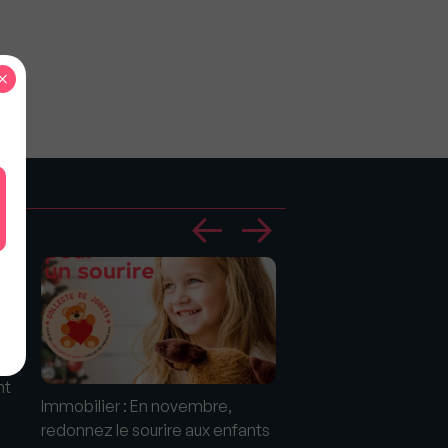
×
nt
Immobilier : En novembre,
Immobilier : "Dissoc
redonnez le sourire aux enfants
innovation et techno