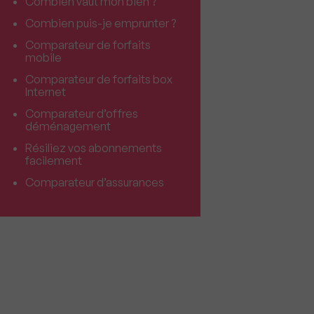
Combien vaut mon bien ?
Combien puis-je emprunter ?
Comparateur de forfaits
mobile
Comparateur de forfaits box
Internet
Comparateur d’offres
déménagement
Résiliez vos abonnements
facilement
Comparateur d’assurances