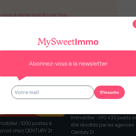
us à rester gratuit pour tous.
Abonnez-vous à la newsletter
s
Immobilier : 590 433 jouets o
mobilier : 1000 postes à
été récoltés par les agences
urvoir chez CENTURY 21
Century 21