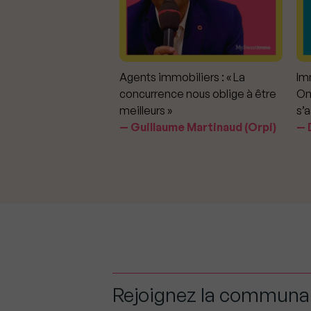
mmobiliers :
Agents immobiliers : « La
Imm
iter les dérapages
concurrence nous oblige à être
On
meilleurs »
s’a
aavedra Largo
Guillaume Martinaud (Orpi)
D
Rejoignez la commun