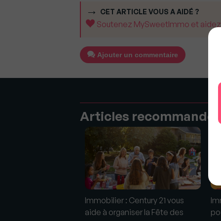
CET ARTICLE VOUS A AIDÉ ?
Soutenez MySweetImmo et aidez-no
Ajouter un commentaire
Articles recommandé
: Century 21 France
Immobilier : Century 21 vous
Im
 le trophée le prix
aide à organiser la Fête des
po