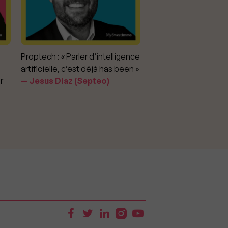
Proptech : « Parler d’intelligence
Marché immobilier : «
artificielle, c’est déjà has been »
pour apporter la vérit
r
Jesus Diaz (Septeo)
prix »
Delphine Rouxel 