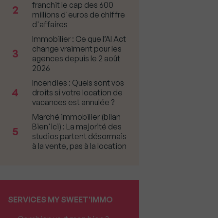
franchit le cap des 600
2
millions d'euros de chiffre
d'affaires
Immobilier : Ce que l’AI Act
change vraiment pour les
3
agences depuis le 2 août
2026
Incendies : Quels sont vos
4
droits si votre location de
vacances est annulée ?
Marché immobilier (bilan
Bien'ici) : La majorité des
5
studios partent désormais
à la vente, pas à la location
SERVICES MY SWEET'IMMO