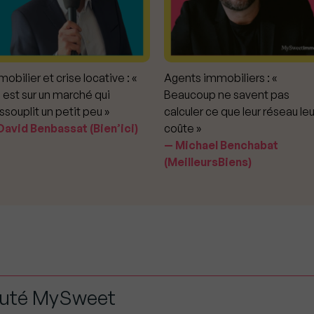
obilier et crise locative : «
Agents immobiliers : «
 est sur un marché qui
Beaucoup ne savent pas
ssouplit un petit peu »
calculer ce que leur réseau leu
avid Benbassat (Bien’ici)
coûte »
Michael Benchabat
(MeilleursBiens)
auté MySweet