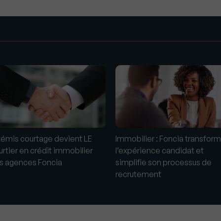
s
témis courtage devient LE
Immobilier : Foncia transfor
urtier en crédit immobilier
l’expérience candidat et
s agences Foncia
simplifie son processus de
recrutement