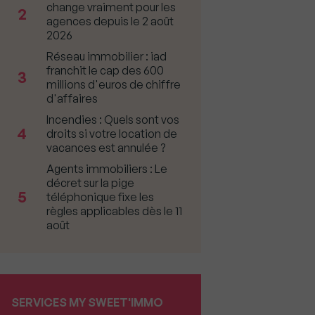
change vraiment pour les
2
agences depuis le 2 août
2026
Réseau immobilier : iad
franchit le cap des 600
3
millions d'euros de chiffre
d'affaires
Incendies : Quels sont vos
4
droits si votre location de
vacances est annulée ?
Agents immobiliers : Le
décret sur la pige
5
téléphonique fixe les
règles applicables dès le 11
août
SERVICES MY SWEET'IMMO