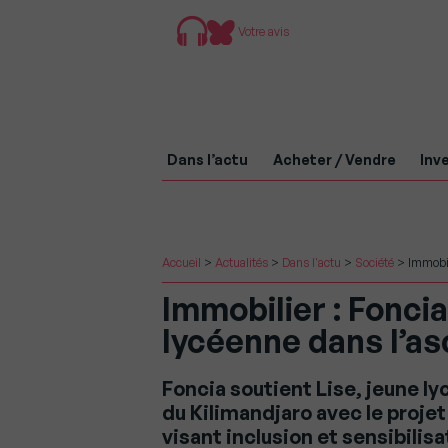
Votre avis
Dans l’actu
Acheter / Vendre
Inve
Accueil
>
Actualités
>
Dans l'actu
>
Société
>
Immobil
Immobilier : Fonci
lycéenne dans l’as
Foncia soutient Lise, jeune 
du Kilimandjaro avec le projet
visant inclusion et sensibilisa