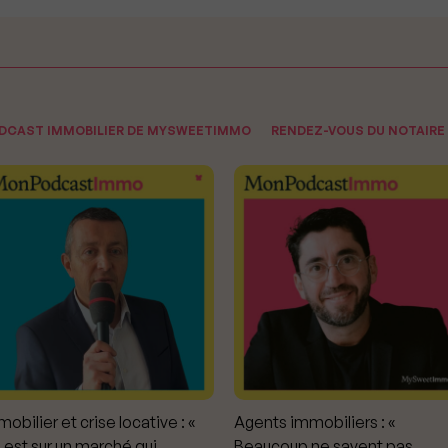
ODCAST IMMOBILIER DE MYSWEETIMMO
RENDEZ-VOUS DU NOTAIRE
obilier et crise locative : «
Agents immobiliers : «
 est sur un marché qui
Beaucoup ne savent pas