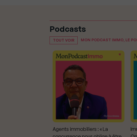
Podcasts
MON PODCAST IMMO, LE P
TOUT VOIR
mmobiliers :
Agents immobiliers : « La
Imm
iter les dérapages
concurrence nous oblige à être
On