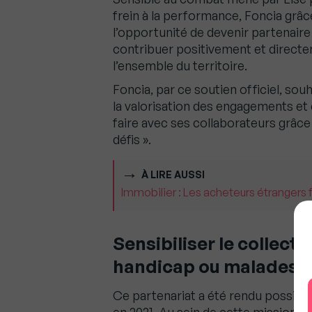
frein à la performance, Foncia grâce
l’opportunité de devenir partenaire
contribuer positivement et direct
l’ensemble du territoire.
Foncia, par ce soutien officiel, so
la valorisation des engagements et
faire avec ses collaborateurs grâc
défis ».
À LIRE AUSSI
Immobilier : Les acheteurs étrangers fo
Sensibiliser le collecti
handicap ou malades
Ce partenariat a été rendu possible