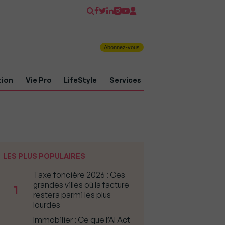
Abonnez-vous
tion
Vie Pro
LifeStyle
Services
LES PLUS POPULAIRES
Taxe foncière 2026 : Ces
grandes villes où la facture
1
restera parmi les plus
lourdes
Immobilier : Ce que l’AI Act