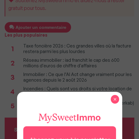
Soutenez MySweetImmo et aidez-nous à rester
gratuit pour tous.
Ajouter un commentaire
Les plus populaires
Taxe foncière 2026 : Ces grandes villes où la facture
1
restera parmi les plus lourdes
Réseau immobilier : iad franchit le cap des 600
2
millions d'euros de chiffre d'affaires
Immobilier : Ce que l’AI Act change vraiment pour les
3
agences depuis le 2 août 2026
Incendies : Quels sont vos droits si votre location de
4
vacances est annulée ?
×
Immobilier 1er semestre 2026 (Observatoire Interkab)
5
: Climat et géopolitique redessinent marché
SERVICES MY SWEET'IMMO