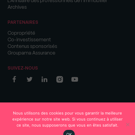
L’Annuaire des professionnels de l’immobilier
Archives
PARTENAIRES
Copropriété
Co-investissement
Contenus sponsorisés
Groupama Assurance
SUIVEZ-NOUS
© COPYRIGHT 2026 MySweetImmo
Nous utilisons des cookies pour vous garantir la meilleure
expérience sur notre site web. Si vous continuez à utiliser
ce site, nous supposerons que vous en êtes satisfait.
OK