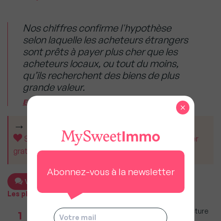
Nos chiffres confirme l'hypothèse
selon laquelle les acheteurs étrangers
sont prêts à payer plus cher que les
acheteurs locaux, ou tout du moins,
qu’ils recherchent des biens de plus
grande valeur.
Eric Calosci, VP des Ventes chez ListGlobally
×
CET ARTICLE VOUS A AIDÉ ?
Soutenez MySweetImmo et aidez-nous à rester
gratuit pour tous.
Abonnez-vous à la newsletter
Voir le commentaire
Les plus populaires
Taxe foncière 2026 : Ces grandes villes où la facture
1
restera parmi les plus lourdes