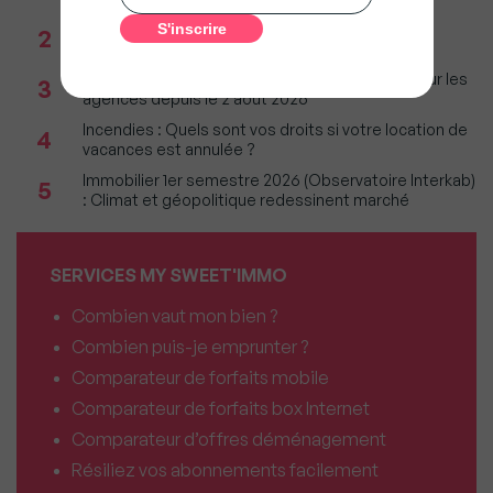
Réseau immobilier : iad franchit le cap des 600
2
millions d'euros de chiffre d'affaires
Immobilier : Ce que l’AI Act change vraiment pour les
3
agences depuis le 2 août 2026
Incendies : Quels sont vos droits si votre location de
4
vacances est annulée ?
Immobilier 1er semestre 2026 (Observatoire Interkab)
5
: Climat et géopolitique redessinent marché
SERVICES MY SWEET'IMMO
Combien vaut mon bien ?
Combien puis-je emprunter ?
Comparateur de forfaits mobile
Comparateur de forfaits box Internet
Comparateur d’offres déménagement
Résiliez vos abonnements facilement