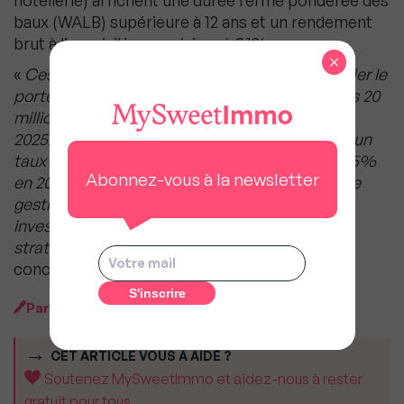
baux (WALB) supérieure à 12 ans et un rendement
brut à l’acquisition supérieur à 9,1%.
×
«
Ces nouvelles acquisitions viendront consolider le
portefeuille de la SCPI, qui devrait dépasser les 20
millions d’euros d’ici la fin du premier trimestre
2025. Elles permettront également d’atteindre un
taux de distribution prévisionnel supérieur à 8,5%
Abonnez-vous à la newsletter
en 2025 (non garanti). Ce succès repose sur une
gestion rigoureuse de la collecte et des
investissements, parfaitement alignée avec la
stratégie définie dès le lancement de Reason
»,
conclut Mansour Khalifé.
Par
MySweetImmo
CET ARTICLE VOUS A AIDÉ ?
Soutenez MySweetImmo et aidez-nous à rester
gratuit pour tous.