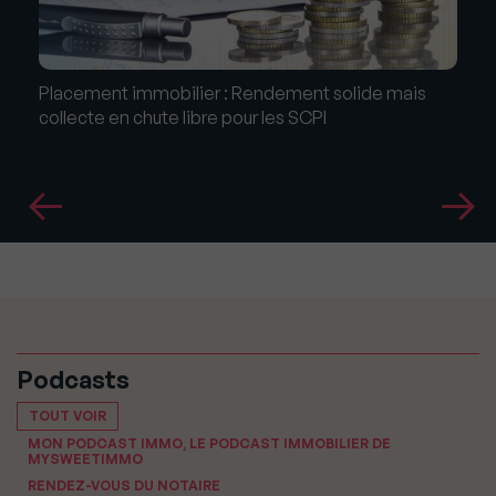
Placement immobilier : Rendement solide mais
collecte en chute libre pour les SCPI
Podcasts
TOUT VOIR
MON PODCAST IMMO, LE PODCAST IMMOBILIER DE
MYSWEETIMMO
RENDEZ-VOUS DU NOTAIRE