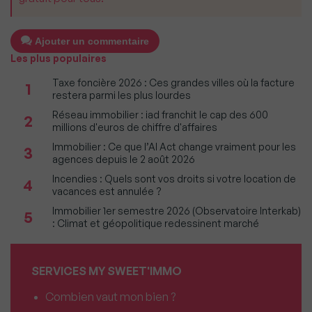
Ajouter un commentaire
Les plus populaires
Taxe foncière 2026 : Ces grandes villes où la facture
1
restera parmi les plus lourdes
Réseau immobilier : iad franchit le cap des 600
2
millions d'euros de chiffre d'affaires
Immobilier : Ce que l’AI Act change vraiment pour les
3
agences depuis le 2 août 2026
Incendies : Quels sont vos droits si votre location de
4
vacances est annulée ?
Immobilier 1er semestre 2026 (Observatoire Interkab)
5
: Climat et géopolitique redessinent marché
SERVICES MY SWEET'IMMO
Combien vaut mon bien ?