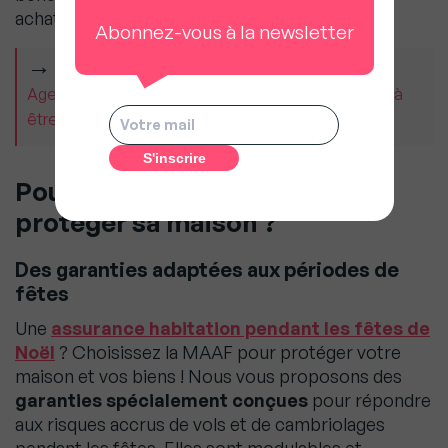
achats de Noël.
Abonnez-vous à la newsletter
À LIRE AUSSI
Agents immobiliers : « La concurrence nous oblige à
être meilleurs », Guillaume Martinaud (Orpi)
Pourquoi choisir la MAAF pour
protéger sa maison ?
Des garanties adaptées aux périodes de
fêtes
Une
assurance habitation pendant les fêtes de
Noël
? Choisissez la MAAF pour protéger votre
maison et vos biens ! Nous vous proposons des
garanties spécialement conçues
pour répondre
aux risques accrus de vols et de cambriolages