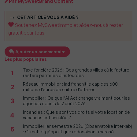
Par
MySweetBrand Content
CET ARTICLE VOUS A AIDÉ ?
Soutenez MySweetImmo et aidez-nous à rester
gratuit pour tous.
Ajouter un commentaire
Les plus populaires
Taxe foncière 2026 : Ces grandes villes où la facture
1
restera parmi les plus lourdes
Réseau immobilier : iad franchit le cap des 600
2
millions d'euros de chiffre d'affaires
Immobilier : Ce que l’AI Act change vraiment pour les
3
agences depuis le 2 août 2026
Incendies : Quels sont vos droits si votre location de
4
vacances est annulée ?
Immobilier 1er semestre 2026 (Observatoire Interkab)
5
: Climat et géopolitique redessinent marché