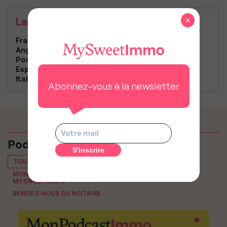
×
Langues parlées
Français
Anglais
Portugais
Espagnol
Italien
Abonnez-vous à la newsletter
Podcasts
TOUT VOIR
MON PODCAST IMMO, LE PODCAST IMMOBILIER DE
MYSWEETIMMO
RENDEZ-VOUS DU NOTAIRE