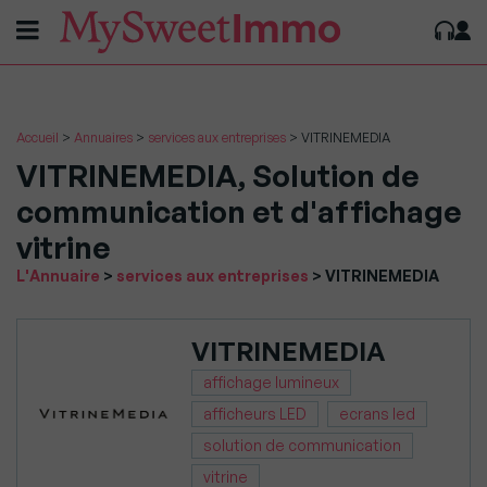
Accueil
>
Annuaires
>
services aux entreprises
>
VITRINEMEDIA
VITRINEMEDIA, Solution de
communication et d'affichage
vitrine
Vous
L'Annuaire
>
services aux entreprises
>
VITRINEMEDIA
êtes
dans
:
VITRINEMEDIA
affichage lumineux
afficheurs LED
ecrans led
solution de communication
vitrine