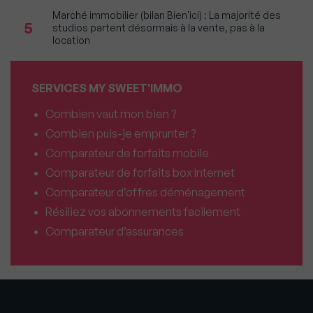
Marché immobilier (bilan Bien'ici) : La majorité des
5
studios partent désormais à la vente, pas à la
location
SERVICES MY SWEET'IMMO
Combien vaut mon bien ?
Combien puis-je emprunter ?
Comparateur de forfaits mobile
Comparateur de forfaits box Internet
Comparateur d’offres déménagement
Résiliez vos abonnements facilement
Comparateur d’assurances