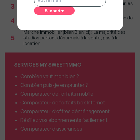
Immobilier : Ce que l’AI Act change vraiment pour les
3
agences depuis le 2 août 2026
Incendies : Quels sont vos droits si votre location de
4
vacances est annulée ?
Marché immobilier (bilan Bien'ici) : La majorité des
5
studios partent désormais à la vente, pas à la
location
SERVICES MY SWEET'IMMO
Combien vaut mon bien ?
Combien puis-je emprunter ?
Comparateur de forfaits mobile
Comparateur de forfaits box Internet
Comparateur d’offres déménagement
Résiliez vos abonnements facilement
Comparateur d’assurances