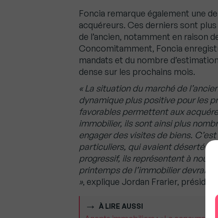
Foncia remarque également une dem
acquéreurs. Ces derniers sont plu
de l’ancien, notamment en raison de
Concomitamment, Foncia enregistr
mandats et du nombre d’estimation d
dense sur les prochains mois.
« La situation du marché de l’ancie
dynamique plus positive pour les p
favorables permettent aux acquéreu
immobilier, ils sont ainsi plus nomb
engager des visites de biens. C’es
particuliers, qui avaient déserté l
progressif, ils représentent à nouv
printemps de l’immobilier devrait d
»
, explique Jordan Frarier, présiden
À LIRE AUSSI