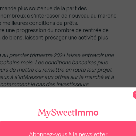
ande plus soutenue de la part des
s nombreux à s’intéresser de nouveau au marché
 meilleures conditions de prêts.
e une progression du nombre de rentrée de
e biens, laissant présager une activité plus
n au premier trimestre 2024 laisse entrevoir une
rochains mois. Les conditions bancaires plus
rs de mettre ou remettre en route leur projet
reux à s’intéresser aux offres sur le marché et à
t notamment le cas des investisseurs
e marché en 2023 et dont on remarque un retour
eau un acquéreur sur quatre chez Foncia. Le
onc retrouver des couleurs au second trimestre.
t de
Foncia Transaction
.
Abonnez-vous à la newsletter