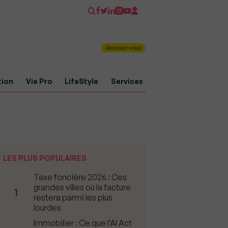
Abonnez-vous
tion
Vie Pro
LifeStyle
Services
LES PLUS POPULAIRES
Taxe foncière 2026 : Ces
grandes villes où la facture
1
restera parmi les plus
lourdes
Immobilier : Ce que l’AI Act