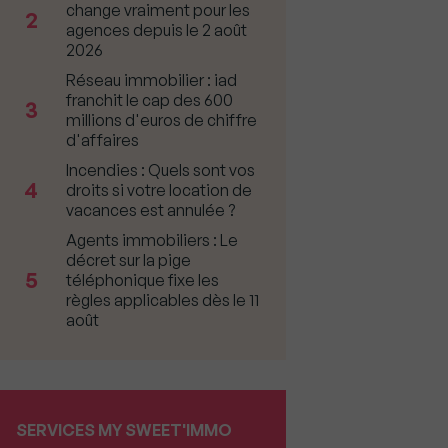
change vraiment pour les
2
agences depuis le 2 août
2026
Réseau immobilier : iad
franchit le cap des 600
3
millions d'euros de chiffre
d'affaires
Incendies : Quels sont vos
4
droits si votre location de
vacances est annulée ?
Agents immobiliers : Le
décret sur la pige
5
téléphonique fixe les
règles applicables dès le 11
août
SERVICES MY SWEET'IMMO