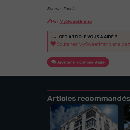
Source : Foncia
Par
MySweetImmo
CET ARTICLE VOUS A AIDÉ ?
Soutenez MySweetImmo et aidez-no
Ajouter un commentaire
Articles recommandé