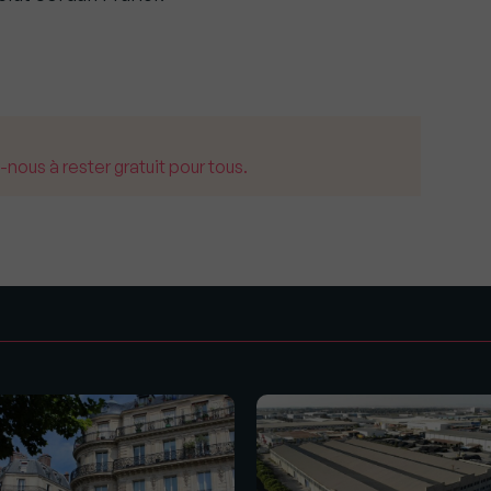
us à rester gratuit pour tous.
s