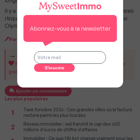
longues durées vont réintégrer le marché ?
Il y a un risque sur la tension locative et les agences
risques d’être les grandes perdantes de ces Jeux
Olympique de Paris.
Abonnez-vous à la newsletter
Par
MySweetImmo
CET ARTICLE VOUS A AIDÉ ?
Soutenez MySweetImmo et aidez-nous à rester
gratuit pour tous.
Ajouter un commentaire
Les plus populaires
Taxe foncière 2026 : Ces grandes villes où la facture
1
restera parmi les plus lourdes
Réseau immobilier : iad franchit le cap des 600
2
millions d'euros de chiffre d'affaires
Immobilier : Ce que l’AI Act change vraiment pour les