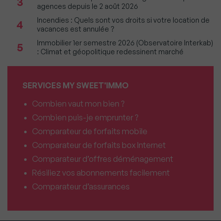
3
agences depuis le 2 août 2026
Incendies : Quels sont vos droits si votre location de
4
vacances est annulée ?
Immobilier 1er semestre 2026 (Observatoire Interkab)
5
: Climat et géopolitique redessinent marché
SERVICES MY SWEET'IMMO
Combien vaut mon bien ?
Combien puis-je emprunter ?
Comparateur de forfaits mobile
Comparateur de forfaits box Internet
Comparateur d’offres déménagement
Résiliez vos abonnements facilement
Comparateur d’assurances