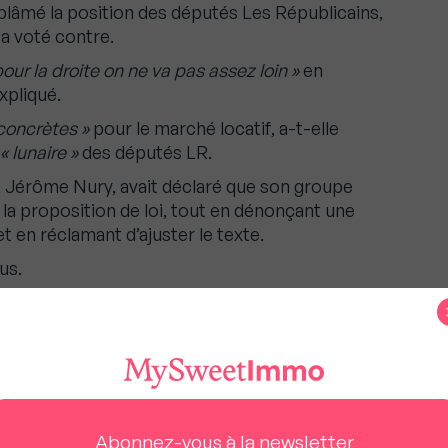
lâmé la position des députés Les Républicains,
a voté contre.
pour la droite on ne va pas assez loin »
en
xpliqué.
concrètes »
pour le marché locatif, a-t-elle
« lunaire »
des députés LR.
, Jérôme Nury, avait déclaré que son groupe
 la proposition de loi, tout en dénonçant une
t en réclamant d’ajuster le texte.
us.
egretté la ministre du Logement, Valérie Létard.
 souplesse et pragmatisme, son rejet ne
la réalité du terrain. »
t être de nouveau présenté, même si son avenir
Abonnez-vous à la newsletter