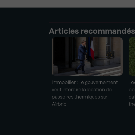
Articles recommandé
Immobilier : Le gouvernement
Loc
veut interdire la location de
po
passoires thermiques sur
ca
Airbnb
th
e les passoires