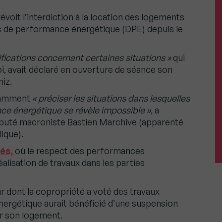
révoit l’interdiction à la location des logements
tic de performance énergétique (DPE) depuis le
ifications concernant certaines situations »
qui
oi, avait déclaré en ouverture de séance son
niz.
otamment
« préciser les situations dans lesquelles
nce énergétique se révèle impossible »
, a
député macroniste Bastien Marchive (apparenté
ique).
tés,
où le respect des performances
alisation de travaux dans les parties
eur dont la copropriété a voté des travaux
nergétique aurait bénéficié d’une suspension
er son logement.