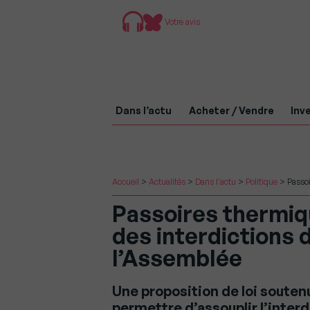
Votre avis
Dans l’actu
Acheter / Vendre
Inve
Accueil
>
Actualités
>
Dans l'actu
>
Politique
>
Passoi
Passoires thermiq
des interdictions d
l’Assemblée
Une proposition de loi souten
permettre d’assouplir l’inter