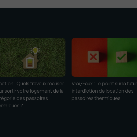
s
ation : Quels travaux réaliser
Vrai/Faux : Le point sur la futu
ur sortir votre logement de la
interdiction de location des
tégorie des passoires
passoires thermiques
ermiques ?