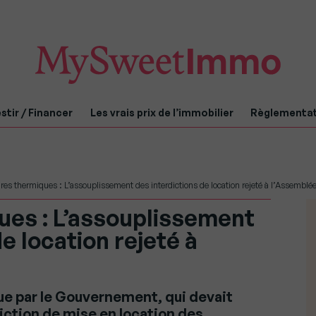
stir / Financer
Les vrais prix de l’immobilier
Règlementa
res thermiques : L’assouplissement des interdictions de location rejeté à l’Assemblé
ues : L’assouplissement
e location rejeté à
ue par le Gouvernement, qui devait
diction de mise en location des