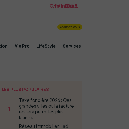
Abonnez-vous
tion
Vie Pro
LifeStyle
Services
e
LES PLUS POPULAIRES
Taxe foncière 2026 : Ces
grandes villes où la facture
1
restera parmi les plus
lourdes
Réseau immobilier : iad