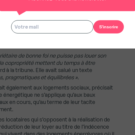
s pourrait être prolongé pendant deux ans
tes, pragmatiques et
rie Létard
riétaire de bonne foi ne puisse pas louer son
la copropriété mettent du temps à être
rd à la tribune. Elle avait salué un texte
, pragmatiques et équilibrées ».
iquait également aux logements sociaux, précisait
e énergétique ne s’applique qu’aux baux
ux en cours, qu’au terme de leur tacite
ement.
es locataires qui s’opposent à la réalisation de
éduction de leur loyer au titre de l’indécence
qui vivent dans des logements énergivores où il