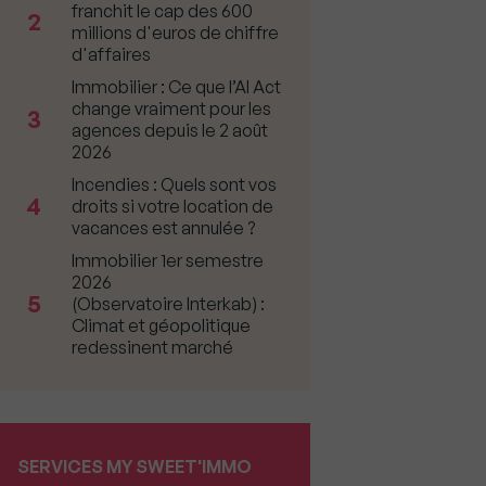
franchit le cap des 600
2
millions d'euros de chiffre
d'affaires
Immobilier : Ce que l’AI Act
change vraiment pour les
3
agences depuis le 2 août
2026
Incendies : Quels sont vos
4
droits si votre location de
vacances est annulée ?
Immobilier 1er semestre
2026
5
(Observatoire Interkab) :
Climat et géopolitique
redessinent marché
SERVICES MY SWEET'IMMO