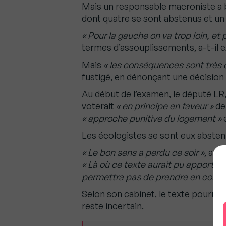
Mais un responsable macroniste a b
dont quatre se sont abstenus et un 
« Pour la gauche on va trop loin, et 
termes d’assouplissements, a-t-il e
Mais
« les conséquences sont très 
fustigé, en dénonçant une décision
Au début de l’examen, le député LR
voterait
« en principe en faveur »
de
« approche punitive du logement »
e
Les écologistes se sont eux absten
« Le bon sens a perdu ce soir »
, a r
« Là où ce texte aurait pu apporter
permettra pas de prendre en compte 
Selon son cabinet, le texte pourrai
reste incertain.