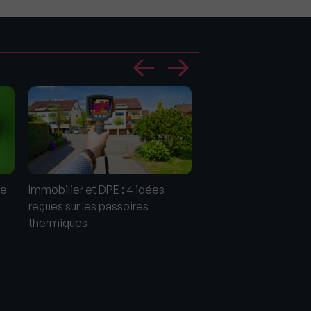
re
Immobilier et DPE : 4 idées
Vers la fin des passo
reçues sur les passoires
thermiques?
thermiques