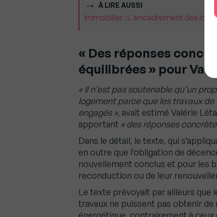
À LIRE AUSSI
Immobilier : L'encadrement des loyer
« Des réponses concrè
équilibrées » pour Valé
« Il n’est pas soutenable qu’un prop
logement parce que les travaux de 
engagés »
, avait estimé Valérie Léta
apportant
« des réponses concrètes
Dans le détail, le texte, qui s’appl
en outre que l’obligation de décenc
nouvellement conclus et pour les ba
reconduction ou de leur renouvell
Le texte prévoyait par ailleurs que l
travaux ne puissent pas obtenir de r
énergétique, contrairement à ceux 