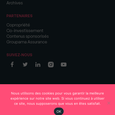
Archives
PARTENAIRES
Copropriété
Co-investissement
Contenus sponsorisés
Groupama Assurance
SUIVEZ-NOUS
© COPYRIGHT 2026 MySweetImmo
Nous utilisons des cookies pour vous garantir la meilleure
expérience sur notre site web. Si vous continuez à utiliser
ce site, nous supposerons que vous en êtes satisfait.
OK