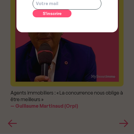
Agents immobiliers : « La concurrence nous oblige à
être meilleurs »
Guillaume Martinaud (Orpi)