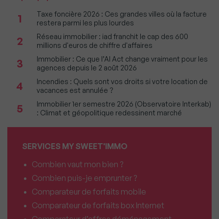
Taxe foncière 2026 : Ces grandes villes où la facture
1
restera parmi les plus lourdes
Réseau immobilier : iad franchit le cap des 600
2
millions d'euros de chiffre d'affaires
Immobilier : Ce que l’AI Act change vraiment pour les
3
agences depuis le 2 août 2026
Incendies : Quels sont vos droits si votre location de
4
vacances est annulée ?
Immobilier 1er semestre 2026 (Observatoire Interkab)
5
: Climat et géopolitique redessinent marché
SERVICES MY SWEET'IMMO
Combien vaut mon bien ?
Combien puis-je emprunter ?
Comparateur de forfaits mobile
Comparateur de forfaits box Internet