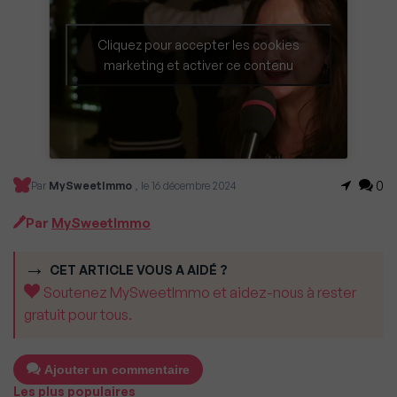
Cliquez pour accepter les cookies
marketing et activer ce contenu
0
Par
MySweetImmo
, le 16 décembre 2024
Par
MySweetImmo
CET ARTICLE VOUS A AIDÉ ?
Soutenez MySweetImmo et aidez-nous à rester
gratuit pour tous.
Ajouter un commentaire
Les plus populaires