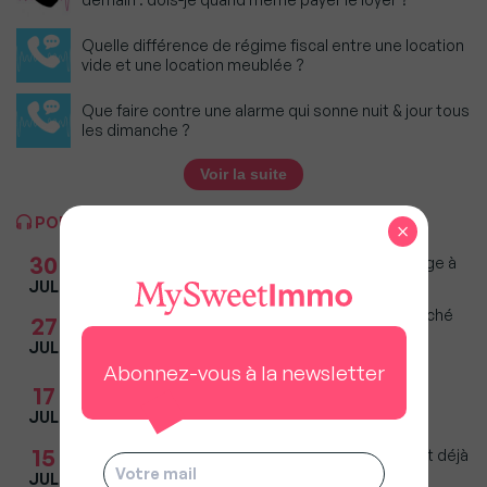
Quelle différence de régime fiscal entre une location
vide et une location meublée ?
Que faire contre une alarme qui sonne nuit & jour tous
les dimanche ?
Voir la suite
PODCASTS
×
30
Agents immobiliers : « La concurrence nous oblige à
être meilleurs », Guillaume Martinaud (Orpi)
JUL
Immobilier et crise locative : « On est sur un marché
27
qui s’assouplit un petit peu », David Benbassat
JUL
(Bien'ici)
Abonnez-vous à la newsletter
Agents immobiliers : « Beaucoup ne savent pas
17
calculer ce que leur réseau leur coûte », Michael
JUL
Benchabat (MeilleursBiens)
15
Proptech : « Parler d’intelligence artificielle, c’est déjà
has been », Jesus Diaz (Septeo)
JUL