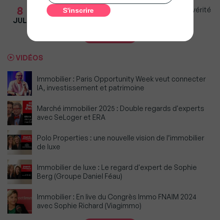
8
Marché immobilier : « On est là pour apporter la vérité
sur les prix », Delphine Rouxel (Nestenn)
JUL
Voir la suite
VIDÉOS
Immobilier : Paris Opportunity Week veut connecter
IA, investissement et patrimoine
Marché immobilier 2025 : Double regards d'experts
avec SeLoger et ERA
Polo Properties : une nouvelle vision de l’immobilier
de luxe
Immobilier de luxe : Le regard d'expert de Sophie
Berg (Groupe Daniel Féau)
Immobilier : En live du Congrès Immo FNAIM 2024
avec Sophie Richard (Viagimmo)