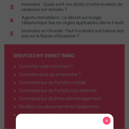
Incendies : Quels sont vos droits si votre location de
3
vacances est annulée ?
Agents immobiliers : Le décret sur la pige
4
téléphonique fixe les règles applicables dès le 11 août
Incendies en Gironde : Faut-il craindre une baisse des
5
prix sur le Bassin d'Arcachon ?
SERVICES MY SWEET'IMMO
Combien vaut mon bien ?
Combien puis-je emprunter ?
Comparateur de forfaits mobile
Comparateur de forfaits box Internet
Comparateur d’offres déménagement
Résiliez vos abonnements facilement
Comparateur d’assurances
×