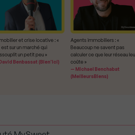
obilier et crise locative : «
Agents immobiliers : «
 est sur un marché qui
Beaucoup ne savent pas
ssouplit un petit peu »
calculer ce que leur réseau leu
avid Benbassat (Bien’ici)
coûte »
Michael Benchabat
(MeilleursBiens)
auté MySweet