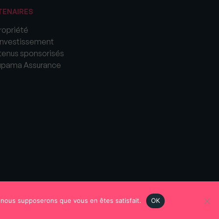
TENAIRES
opriété
nvestissement
enus sponsorisés
upama Assurance
e, nous supposerons que vous en êtes satisfait.
OK