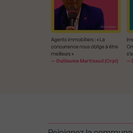
mmobiliers :
Agents immobiliers : « La
Imm
iter les dérapages
concurrence nous oblige à être
On
meilleurs »
s’a
aavedra Largo
Guillaume Martinaud (Orpi)
D
Rejoignez la commun