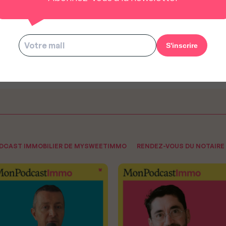
mination : Carolyn Prestat
Nomination : Vincent Férat
vient CEO de Fiveoffices
devient Président de Keys R
ODCAST IMMOBILIER DE MYSWEETIMMO
RENDEZ-VOUS DU NOTAIRE