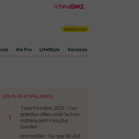
Abonnez-vous
tion
Vie Pro
LifeStyle
Services
LES PLUS POPULAIRES
Taxe foncière 2026 : Ces
grandes villes où la facture
1
restera parmi les plus
lourdes
Immobilier : Ce que l’AI Act