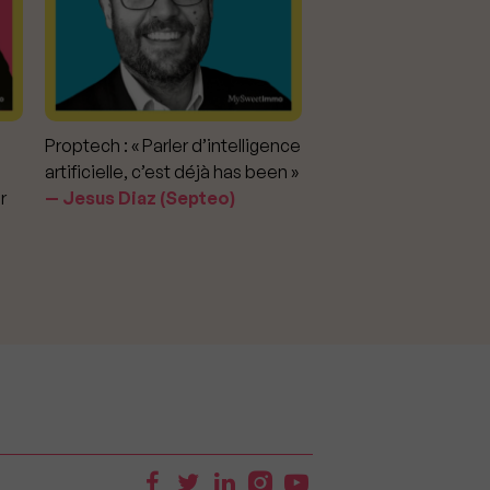
Proptech : « Parler d’intelligence
Marché immobilier : «
artificielle, c’est déjà has been »
pour apporter la vérit
r
Jesus Diaz (Septeo)
prix »
Delphine Rouxel 