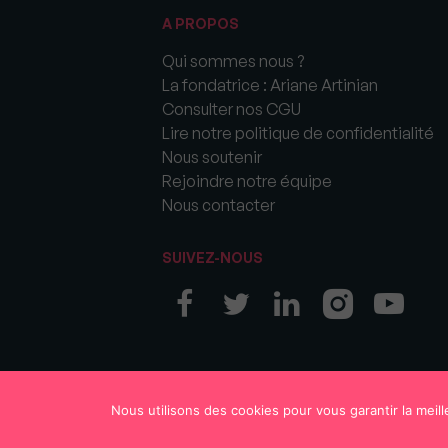
A PROPOS
Qui sommes nous ?
La fondatrice : Ariane Artinian
Consulter nos CGU
Lire notre politique de confidentialité
Nous soutenir
Rejoindre notre équipe
Nous contacter
SUIVEZ-NOUS
© COPYRIGHT 2026 MySweetImmo
Nous utilisons des cookies pour vous garantir la meill