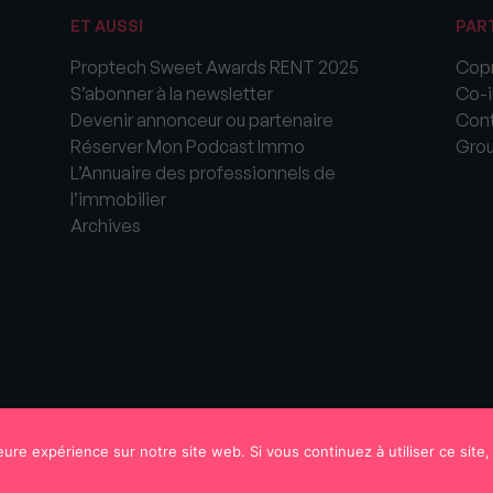
ET AUSSI
PAR
Proptech Sweet Awards RENT 2025
Copr
S’abonner à la newsletter
Co-i
Devenir annonceur ou partenaire
Cont
Réserver Mon Podcast Immo
Gro
L’Annuaire des professionnels de
l’immobilier
Archives
eure expérience sur notre site web. Si vous continuez à utiliser ce sit