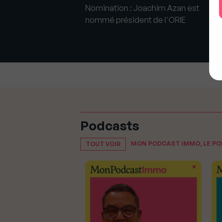
Nomination : Joachim Azan est
No
ient président de
nommé président de l'ORIE
de
Podcasts
MON PODCAST IMMO, LE P
TOUT VOIR