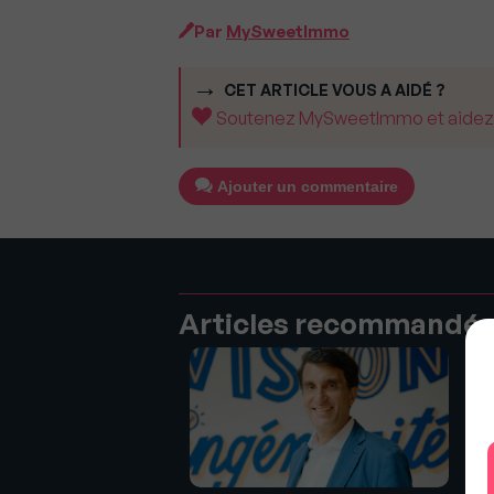
Par
MySweetImmo
CET ARTICLE VOUS A AIDÉ ?
Soutenez MySweetImmo et aidez-no
Ajouter un commentaire
Articles recommandé
 : Henry Buzy-