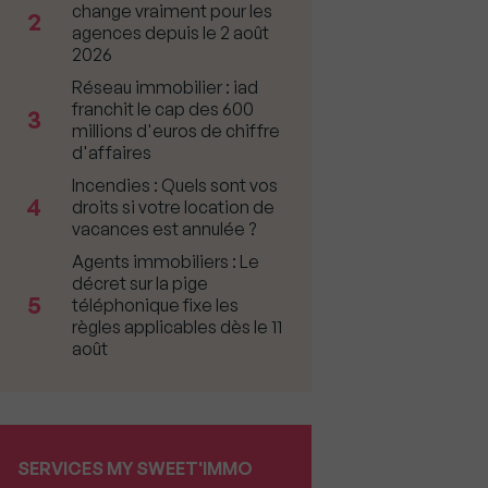
change vraiment pour les
2
agences depuis le 2 août
2026
Réseau immobilier : iad
franchit le cap des 600
3
millions d'euros de chiffre
d'affaires
Incendies : Quels sont vos
4
droits si votre location de
vacances est annulée ?
Agents immobiliers : Le
décret sur la pige
5
téléphonique fixe les
règles applicables dès le 11
août
SERVICES MY SWEET'IMMO