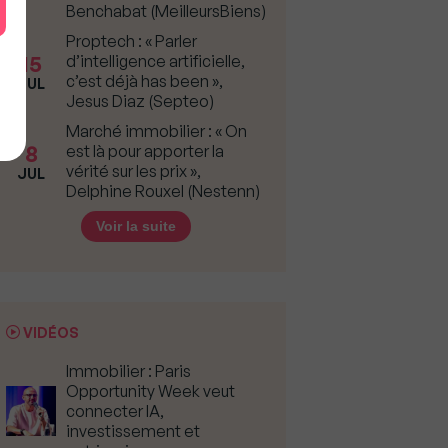
Benchabat (MeilleursBiens)
Proptech : « Parler
15
d’intelligence artificielle,
c’est déjà has been »,
JUL
Jesus Diaz (Septeo)
Marché immobilier : « On
8
est là pour apporter la
vérité sur les prix »,
JUL
Delphine Rouxel (Nestenn)
Voir la suite
VIDÉOS
Immobilier : Paris
Opportunity Week veut
connecter IA,
investissement et