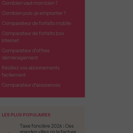
Combien vaut mon bien ?
Combien puis-je emprunter ?
Comparateur de forfaits mobile
Comparateur de forfaits box
Internet
Comparateur d’offres
déménagement
Résiliez vos abonnements
facilement
Comparateur d’assurances
LES PLUS POPULAIRES
Taxe foncière 2026 : Ces
grandes villes où la facture