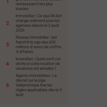
1
restera parmi les plus
lourdes
Immobilier : Ce que l’AI Act
change vraiment pour les
2
agences depuis le 2 août
2026
Réseau immobilier : iad
franchit le cap des 600
3
millions d'euros de chiffre
d'affaires
Incendies : Quels sont vos
4
droits si votre location de
vacances est annulée ?
Agents immobiliers : Le
décret sur la pige
5
téléphonique fixe les
règles applicables dès le 11
août