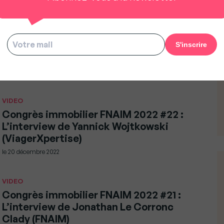
VIDEO
Congrès immobilier FNAIM 2022 #23 :
L’interview de Nathalie Garcin (Emile
Garcin Propriétés)
le
20 décembre 2022
VIDEO
Congrès immobilier FNAIM 2022 #22 :
L’interview de Yannick Wojtkowski
(ViagerXpertise)
le
20 décembre 2022
VIDEO
Congrès immobilier FNAIM 2022 #21 :
L’interview de Jonathan Le Corronc
Clady (FNAIM)