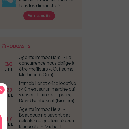
tous les dimanche ?
Voir la suite
PODCASTS
Agents immobiliers : « La
30
concurrence nous oblige à
être meilleurs », Guillaume
JUL
Martinaud (Orpi)
Immobilier et crise locative
27
×
: « On est sur un marché qui
s’assouplit un petit peu »,
JUL
David Benbassat (Bien'ici)
Agents immobiliers : «
Beaucoup ne savent pas
17
calculer ce que leur réseau
JUL
leur coûte », Michael