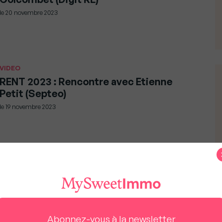
le
20 novembre 2023
VIDEO
RENT 2023 : Rencontre avec Etienne
Petit (Septeo)
le
19 novembre 2023
VIDEO
Congrès immobilier FNAIM 2022 #24 :
L’interview de Julien Martinez (Opera
Energie)
le
20 décembre 2022
Abonnez-vous à la newsletter