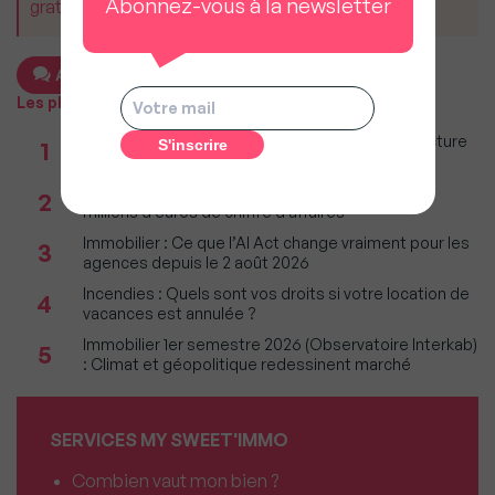
Abonnez-vous à la newsletter
gratuit pour tous.
Ajouter un commentaire
Les plus populaires
Taxe foncière 2026 : Ces grandes villes où la facture
1
restera parmi les plus lourdes
Réseau immobilier : iad franchit le cap des 600
2
millions d'euros de chiffre d'affaires
Immobilier : Ce que l’AI Act change vraiment pour les
3
agences depuis le 2 août 2026
Incendies : Quels sont vos droits si votre location de
4
vacances est annulée ?
Immobilier 1er semestre 2026 (Observatoire Interkab)
5
: Climat et géopolitique redessinent marché
SERVICES MY SWEET'IMMO
Combien vaut mon bien ?