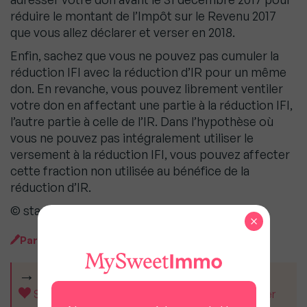
réduire le montant de l’Impôt sur le Revenu 2017
que vous allez déclarer et verser en 2018.
Enfin, sachez que vous ne pouvez pas cumuler la
réduction IFI avec la réduction d’IR pour un même
don. En revanche, vous pouvez librement ventiler
votre don en affectant une partie à la réduction IFI,
l’autre partie à celle de l’IR. Dans l’hypothèse où
vous ne pouvez pas intégralement utiliser le
versement à la réduction IFI, vous pouvez affecter
cette fraction non utilisée au bénéfice de la
réduction d’IR.
© staras – Fotolia.com
×
Par
MySweet Newsroom
CET ARTICLE VOUS A AIDÉ ?
Soutenez MySweetImmo et aidez-nous à rester