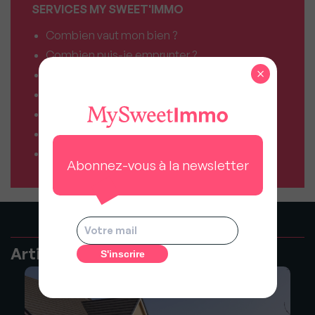
SERVICES MY SWEET'IMMO
Combien vaut mon bien ?
Combien puis-je emprunter ?
×
Comparateur de forfaits mobile
Comparateur de forfaits box Internet
Comparateur d’offres déménagement
Résiliez vos abonnements facilement
Comparateur d’assurances
Abonnez-vous à la newsletter
Articles recommandés