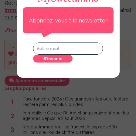
Retrouvez l’épisode intégral de
Mon Podcast
Immo avec Éric Allouche
sur MySweetImmo ainsi
que sur
toutes les plateformes d’écoute
.
Abonnez-vous à la newsletter
Par
Ariane Artinian
CET ARTICLE VOUS A AIDÉ ?
Soutenez MySweetImmo et aidez-nous à rester
gratuit pour tous.
Ajouter un commentaire
Les plus populaires
Taxe foncière 2026 : Ces grandes villes où la facture
1
restera parmi les plus lourdes
Immobilier : Ce que l’AI Act change vraiment pour les
2
agences depuis le 2 août 2026
Réseau immobilier : iad franchit le cap des 600
3
millions d'euros de chiffre d'affaires