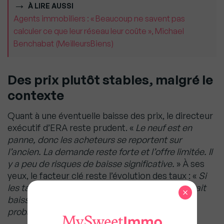
À LIRE AUSSI
Agents immobiliers : « Beaucoup ne savent pas
calculer ce que leur réseau leur coûte », Michael
Benchabat (MeilleursBiens)
Des prix plutôt stables, malgré le
contexte
Quant à une éventuelle baisse des prix, le directeur
exécutif d’ERA reste prudent. «
Le neuf est en
panne, donc les acheteurs se reportent sur
l’ancien. La demande reste forte et l’offre limitée. Il
y a peu de risques de baisse significative.
» À ses
yeux, le facteur clé reste l’évolution des taux : «
Si
les taux montent fortement, la demande pourrait
×
baisser, mais ce n’est pas le scénario le plus
probable aujourd’hui.
»