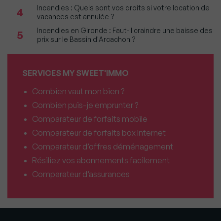
Incendies : Quels sont vos droits si votre location de
4
vacances est annulée ?
Incendies en Gironde : Faut-il craindre une baisse des
5
prix sur le Bassin d'Arcachon ?
SERVICES MY SWEET'IMMO
Combien vaut mon bien ?
Combien puis-je emprunter ?
Comparateur de forfaits mobile
Comparateur de forfaits box Internet
Comparateur d’offres déménagement
Résiliez vos abonnements facilement
Comparateur d’assurances